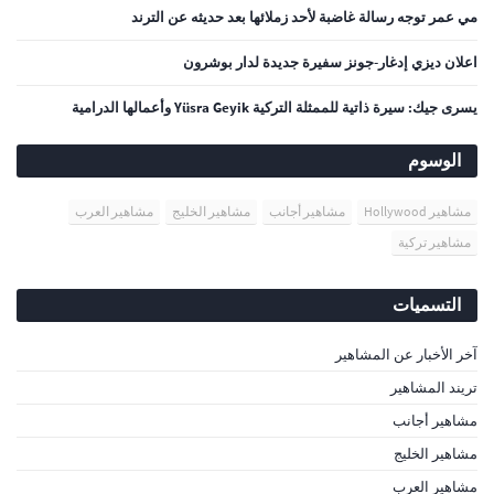
مي عمر توجه رسالة غاضبة لأحد زملائها بعد حديثه عن الترند
اعلان ديزي إدغار-جونز سفيرة جديدة لدار بوشرون
يسرى جيك: سيرة ذاتية للممثلة التركية Yüsra Geyik وأعمالها الدرامية
الوسوم
مشاهير Hollywood
مشاهير أجانب
مشاهير الخليج
مشاهير العرب
مشاهير تركية
التسميات
آخر الأخبار عن المشاهير
تريند المشاهير
مشاهير أجانب
مشاهير الخليج
مشاهير العرب