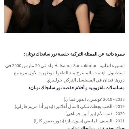
سيرة ذاتية عن الممثلة التركية حفصة نور سانجاك توتان:
السيرة الذاتية: Hafsanur Sancaktutan ولد في 20 مارس 2000 في
اسطنبول. اهتمت بالمسرح منذ الطفولة وظهرت لأول مرة مع
دورها فيدان في المسلسل التركي جولبيري.
مسلسلات تلفزيونية و أفلام حفصة نور سانجاك توتان:
2018 - 2019 غولبيري (بدور فيدان).
2019 - الحب يجعلك تبكي (اسأل أغلاتير) (بدور أدا مريم فارلي).
2020 - ذنب الأم (بير أنين جوناهي).
2021 - الصيف الماضي (سون ياز) (بدور يغمور كارا).
جوائز حفصة نور سانجاك توتان: