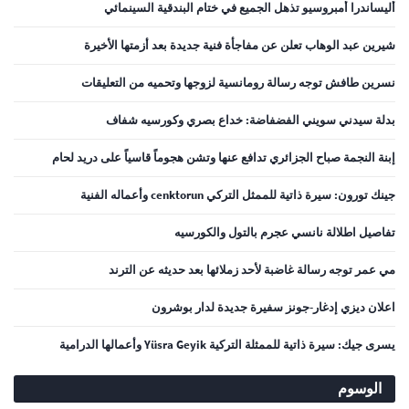
أليساندرا أمبروسيو تذهل الجميع في ختام البندقية السينمائي
شيرين عبد الوهاب تعلن عن مفاجأة فنية جديدة بعد أزمتها الأخيرة
نسرين طافش توجه رسالة رومانسية لزوجها وتحميه من التعليقات
بدلة سيدني سويني الفضفاضة: خداع بصري وكورسيه شفاف
إبنة النجمة صباح الجزائري تدافع عنها وتشن هجوماً قاسياً على دريد لحام
جينك تورون: سيرة ذاتية للممثل التركي cenktorun وأعماله الفنية
تفاصيل اطلالة نانسي عجرم بالتول والكورسيه
مي عمر توجه رسالة غاضبة لأحد زملائها بعد حديثه عن الترند
اعلان ديزي إدغار-جونز سفيرة جديدة لدار بوشرون
يسرى جيك: سيرة ذاتية للممثلة التركية Yüsra Geyik وأعمالها الدرامية
الوسوم