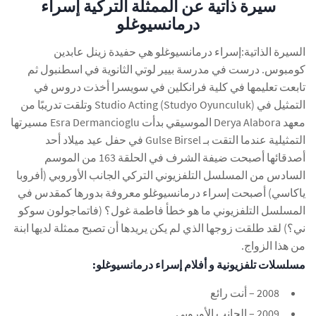
سيرة ذاتية عن الممثلة التركية إسراء
درمانسيوغلو
السيرة الذاتية:إسراء درمانسيوغلو هي حفيدة زينل عابدين
كومبوس. درست في مدرسة بيير لوتي الثانوية في اسطنبول ثم
تابعت تعليمها في كلية فرانكلين في سويسرا أخذت دروس في
التمثيل في Studio Acting (Studyo Oyunculuk) وتلقت تدريبًا من
معهد Derya Alabora الموسيقي بدأت Esra Dermancioglu مسيرتها
التمثيلية عندما التقت بـ Gulse Birsel في حفل عيد ميلاد أحد
أصدقائها أصبحت ضيفة الشرف في الحلقة 163 من الموسم
السادس من المسلسل التلفزيوني التركي الجانب الأوروبي (أفروبا
ياكاسي) أصبحت إسراء درمانسيوغلو معروفة بدورها كمقدس في
المسلسل التلفزيوني ما هو خطأ فاطمة غول؟ (فاتماجولون سوكو
ني؟) لقد طلقت زوجها الذي لم يكن يريدها أن تصبح ممثلة لديها ابنة
من هذا الزواج.
مسلسلات تلفزيونية و أفلام إسراء درمانسيوغلو:
2008 – أنت رائع
2009 – الجانب الأوروبي