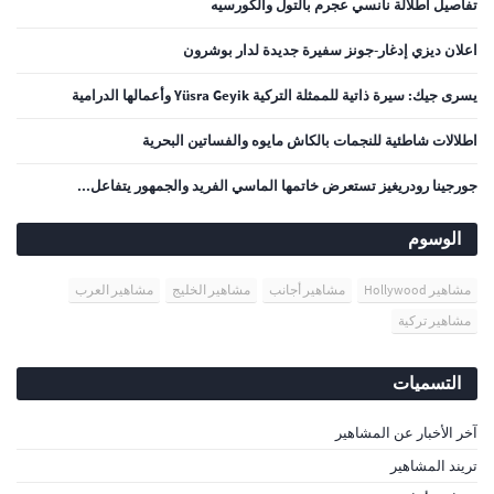
تفاصيل اطلالة نانسي عجرم بالتول والكورسيه
اعلان ديزي إدغار-جونز سفيرة جديدة لدار بوشرون
يسرى جيك: سيرة ذاتية للممثلة التركية Yüsra Geyik وأعمالها الدرامية
اطلالات شاطئية للنجمات بالكاش مايوه والفساتين البحرية
جورجينا رودريغيز تستعرض خاتمها الماسي الفريد والجمهور يتفاعل...
الوسوم
مشاهير Hollywood
مشاهير أجانب
مشاهير الخليج
مشاهير العرب
مشاهير تركية
التسميات
آخر الأخبار عن المشاهير
تريند المشاهير