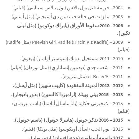
2004 - جريمة قتل يول بالاس (يول بالاس سينايتى) (فيلم).
2005 - ما زلت في حالة حب (يين دي أسيجيم) (مثل أسلي).
2006 - 2010 سقوط الأوراق (يابراك دوكومو) (مثل ليلى
تكين).
2009 – Peevish Girl Kadife (Hircin Kiz Kadife) (مثل Kadife)
(فيلم).
2010 - 2011 مستحيل بدونك (سينسيز أولماز) (بيغوم).
2011 – شعب جدي (ديدمين إنساناري) (مثل نوردان) (فيلم).
2011 – 5'er Beser (مثل عزيزة).
2012 - 2013 المدينة المفقودة (كاييب شهير) (مثل آيسل).
2013 – 2015 بيني وبينك (اراميزدا كالسين) ( بدور ياديجار).
2015 – لا تخبرني حكاية (بانا ماسال أنلاتما) (باسم نيريمان)
(فيلم).
2015 – 2016 تذكر جونول (هاتيرلا جونول) (باسم جونول).
2016 - نوم الحب (اسأل أويكوسو) (مثل يونكا) (فيلم).
2017 - اسمه أسطورة (عدي إفسان) (بدور بهار).