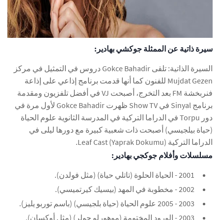
سيرة ذاتية عن الممثلة جوكشي بهادير:
السيرة الذاتية: تلقى Gokce Bahadir دروس في التمثيل في مركز
Mujdat Gezen للفنون كما أنها قدمت برنامج إذاعي على إذاعة
فنربخشة FM بعد التخرج، أصبحت VJ في أفضل تلفزيون ومقدمة
برنامج Sinyal في Show TV ظهرت Gokce Bahadir لأول مرة في
دور Torpu في الدراما التركية في المدرسة الثانوية علوم الحياة
(حياة بيلجيسي) أصبحت ذات شعبية كبيرة مع دورها ليلى في
الدراما التركية Leaf Cast (Yaprak Dokumu).
مسلسلات وأفلام جوكجي بهادير:
2001 - الحياة الحلوة (تاتلي حياة) (مثل فولدن).
2002 - مخطوبة في المهد (بيسيك كيرتميسي).
2003 - 2005 علوم الحياة (حياة بلجيسي) (باسم توربو يليز).
2003 - الورود المختومة (موهورلو جولر) (مثل أوكسان).