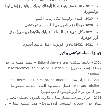
2017 – 2018 ستيليتو فينديتا (أوفاك تيفيك سينايتلر) (مثل أويا
توكسوز).
2020 - كيندي يولومدا (مثل زينب) (فيلم).
2020 – وكالة (ميناجيريمي آرا) (باسم غوكتشي).
2021 - كل شيء عن الزواج (إفليليك هاكيندا هيرسي) (مثل
أزرا جوهر).
2021 - 2022 النادي (كولوب) (مثل ماتيلدا أسيو).
جوائز الممثلة جوكشي بهادير:
2012 – جامعة بيلكنت (Bilkent Universitesi) – أفضل ممثلة في دور
مساعد (شعب جدي) – En Iyi Yardimci Kadin Oyuncu (Dedemin
Insanlari)
2013 - 12. جوائز مجلة Internet Media (12. Magazinci Internet
Medyası Odulleri) - أفضل ممثلة لهذا العام (المدينة المفقودة) -
يلين كادين ديزي أويونكوسو (كاييب شهير)
2013 – جوائز مدرسة معمار سنان الثانوية للفنون الجميلة (معمار
سنان جوزل ساناتلار ليسيسي أودوليري) – أفضل ممثلة (بيننا) – En