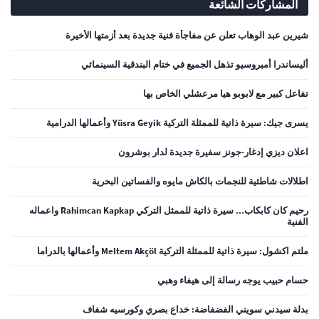
المشاركات الشائعة
شيرين عبد الوهاب تعلن عن مفاجأة فنية جديدة بعد أزمتها الأخيرة
أليساندرا أمبروسيو تذهل الجميع في ختام البندقية السينمائي
تفاعل كبير مع لابوبو هيا مرعشلي الخاص بها
يسرى جيك: سيرة ذاتية للممثلة التركية Yüsra Geyik وأعمالها الدرامية
اعلان ديزي إدغار-جونز سفيرة جديدة لدار بوشرون
اطلالات شاطئية للنجمات بالكاش مايوه والفساتين البحرية
رحيم كان كابكاب... سيرة ذاتية للممثل التركي Rahimcan Kapkap واعماله
الفنية
ملتم اكشول: سيرة ذاتية للممثلة التركية Meltem Akçöl وأعمالها بالدراما
حسام حبيب يوجه رسالة إلى هيفاء وهبي
بدلة سيدني سويني الفضفاضة: خداع بصري وكورسيه شفاف