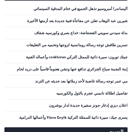
أليساندرا أمبروسيو تذهل الجميع في ختام البندقية السينمائي
شيرين عبد الوهاب تعلن عن مفاجأة فنية جديدة بعد أزمتها الأخيرة
بدلة سيدني سويني الفضفاضة: خداع بصري وكورسيه شفاف
نسرين طافش توجه رسالة رومانسية لزوجها وتحميه من التعليقات
جينك تورون: سيرة ذاتية للممثل التركي cenktorun وأعماله الفنية
إبنة النجمة صباح الجزائري تدافع عنها وتشن هجوماً قاسياً على دريد لحام
مي عمر توجه رسالة غاضبة لأحد زملائها بعد حديثه عن الترند
تفاصيل اطلالة نانسي عجرم بالتول والكورسيه
اعلان ديزي إدغار-جونز سفيرة جديدة لدار بوشرون
يسرى جيك: سيرة ذاتية للممثلة التركية Yüsra Geyik وأعمالها الدرامية
الوسوم