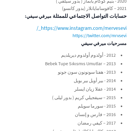
2020 - بنيم كوكام يابماز ( بدور سيلفي )
2021 – كافوسامايانلار (بدور كانسو)
حسابات التواصل الاجتماعي للممثلة
ميرفي سيفي:
https://www.instagram.com/mervesevi_/
https://twitter.com/mrvsevi
مسرحيات ميرفي سيفي
2012 - أولدوم أولدوم ديريلديم
2013 – Bebek Tupe Sıkısmıs Umutlar
2013 - هفتا سونونون سون جونو
2014 - بير أويل بير بويل
2014 - عقلا زيان ايسلر
2015 – سيفجيلي كريم ( بدور ليلى )
2015 - سورما سويلم
2016 – فارس و إنسان
2017 – كيفي رمضان