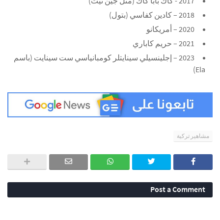
2017 - كاك بابا كاك (مثل جين تيت)
2018 – كادين كفاسي (بتول)
2020 – أمريكانو
2021 – حريم كاباري
2023 – إجلينسيلي سينايتلر كومبانياسي ست سينايت (باسم
Ela)
مشاهير تركية
Post a Comment