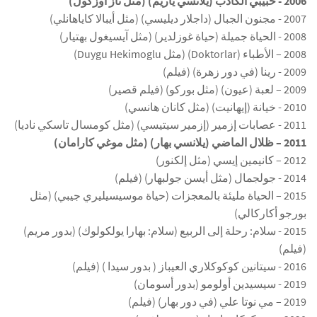
2006 - حبيبي الكاذب (يلانسي ياريم) (مثل ناز أوزكول)
2007 - مجنون الجبال (داجلار ديليسي) (مثل أيبالا كاياهانلي)
2008 - الحياة جميلة (حياة غوزلدير) (مثل آيسيغول بهتيار)
2008 – الأطباء (Doktorlar) (مثل Duygu Hekimoglu)
2009 - رينا (في دور زهرة) (فيلم)
2009 – لعبة (عيون) (مثل بوركو) (فيلم قصير)
2010 - خيانة (إيهانيت) (مثل كانان هانسي)
2011 - عصابات إزمير (إزمير سيتيسي) (مثل كومسال تاسكي ناديا)
2011 – ظلال الماضي (يلانسي بهار) (مثل موغي كارامان)
2012 – كانيمين إيسي (مثل إلكنور)
2014 - جولجمال (مثل أيسن جولبهار) (فيلم)
2015 – الحياة مليئة بالمعجزات (حياة موسيسيليري جيبي) (مثل
بورجو أكاركالي)
2015 - سلام: رحلة إلى الربيع (سلام: بهارا يولكولوك) (بدور مريم)
(فيلم)
2016 - سيتانين كوكوكلاري العيباز ( بدور سيدا ) (فيلم)
2019 - سيسيدين أولومو (بدور أسومان)
2019 – مي نوتا علي (في دور بهار) (فيلم)