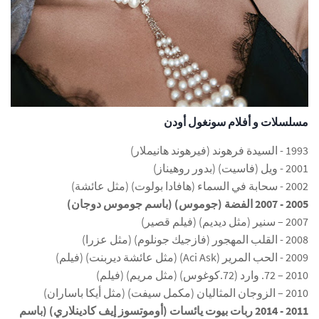
مسلسلات و أفلام سونغول أودن
1993 - السيدة فرهوند (فيرهوند هانيملار)
2001 - ويل (فاسيت) (بدور روهيناز)
2002 - سحابة في السماء (هافادا بولوت) (مثل عائشة)
2005 - 2007 الفضة (جوموس) (باسم جوموس دوجان)
2007 – سنير (مثل ديديم) (فيلم قصير)
2008 - القلب المهجور (فازجيك جونلوم) (مثل عزرا)
2009 - الحب المرير (Aci Ask) (مثل عائشة ديربنت) (فيلم)
2010 – 72. وارد (72.كوغوس) (مثل مريم) (فيلم)
2010 – الزوجان المثاليان (مكمل سيفت) (مثل أيكا باساران)
2011 - 2014 ربات بيوت يائسات (أوموتسوز إيف كادينلاري) (باسم