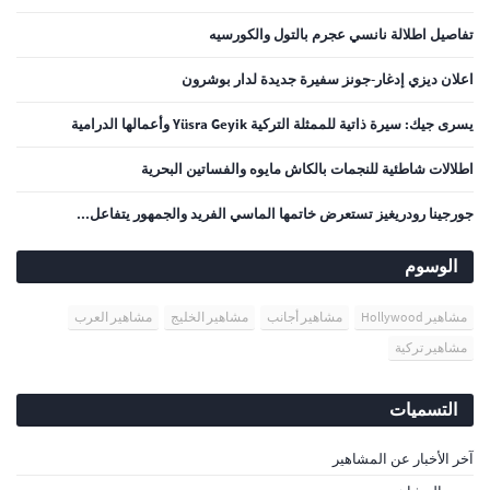
تفاصيل اطلالة نانسي عجرم بالتول والكورسيه
اعلان ديزي إدغار-جونز سفيرة جديدة لدار بوشرون
يسرى جيك: سيرة ذاتية للممثلة التركية Yüsra Geyik وأعمالها الدرامية
اطلالات شاطئية للنجمات بالكاش مايوه والفساتين البحرية
جورجينا رودريغيز تستعرض خاتمها الماسي الفريد والجمهور يتفاعل...
الوسوم
مشاهير Hollywood
مشاهير أجانب
مشاهير الخليج
مشاهير العرب
مشاهير تركية
التسميات
آخر الأخبار عن المشاهير