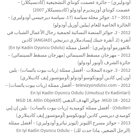
أودوليري) – جائزة عصمت كونتاي التشجيعية (كادنسيكلار) –
عصمت كونتاي أوزينديرم أودولو (كادينسيكلار 2007)
2011 – 17. جوائز مجلة سياسة (17. سياسة ديرجيسي أودوليري) –
الجائزة الخاصة للعام (ييلين أوزيل أودولو)
2012 - 2. جوائز المنصة النسائية لجمعية رجال الأعمال الشباب في
أنقرة (2. أنقرة جينك إيسادملاري ديرنيجي (ANGIAD) كادين
بلاتفورمو أودوليري) - أفضل ممثلة (En Iyi Kadin Oyuncu Odulu)
2012 – مهرجان مسقط السينمائي (مهرجان مسقط السينمائي) –
جائزة الشرف (أونور أودولو)
2012 - 3. جودة المجلات - أفضل ممثلة (ربات بيوت يائسات) - يلين
أون إيي كادين أويونكوسو أودولو (أوموتسوز إيف كادينلاري)
2012 – televizyondizisi.com – أفضل ممثلة (ربات بيوت يائسات) –
En Iyi Kadin Oyuncu Odulu (Umutsuz Ev Kadinlari)
2012 - MGD 18. جوائز الهدف الذهبي (MGD 18. Altin Objektif
Odulleri) - أفضل ممثلة كوميدية (ربات بيوت يائسات) - يلين إن إيي
كوميدي ديزيسي كادين أويونكوسو (أوموتسوز إيف كادينلاري)
2013 – جوائز مسرح الليونز (ليونز تياترو أودوليري) – أفضل ممثلة
(الرجل الصغير، ماذا حدث لك) – En Iyi Kadin Oyuncu Odulu