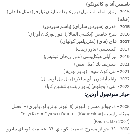
ياسمين أنداي كاليونكو)
2015 - زنبق الماء المتمايل (روزغاردا سالينان نيلوفر) ​​(مثل هاندان)
(فيلم)
2015 – قدري (سيرس ساراي) (باسم سيرس)
2016 - تفاح حامض (إيكسي المالار) (دور توركان أوزاي)
2017 - فاي (فاي) (مثل يلديز كولهان)
2017 – كيتديسي (بدور زينب)
2019 - بير آيلي هيكاييسي (بدور ريحان غونيس)
2021 – سيريف بك (مثل نيس)
2021 – بني كوك سيف ( بدور نورية )
2022 - وايلد أباندون (أويسالار) (مثل نيل أويسال)
2022 - ابني (أوجلوم) (بدور زينب يالتشين كايا)
سونجول أودين:
جوائز
2008 – 8. جوائز مسرح الليونز (8. ليونز تياترو أودوليري) – أفضل
ممثلة رئيسية (Kadinciklar) – En Iyi Kadin Oyuncu Odulu
(Kadinciklar 2007)
2008 – 33. جوائز مسرح عصمت كونتاي (33. عصمت كونتاي تياترو