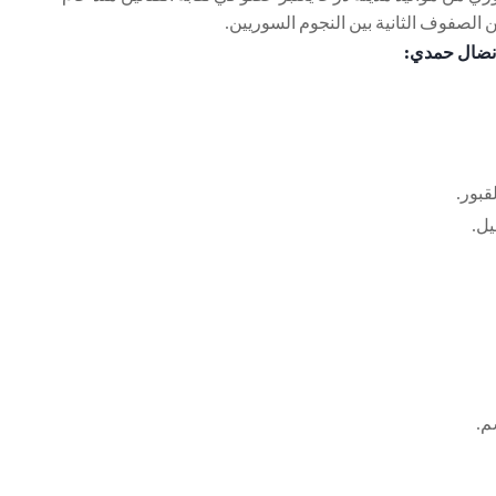
 نضال حمدي:
قبور.
ل.
م.