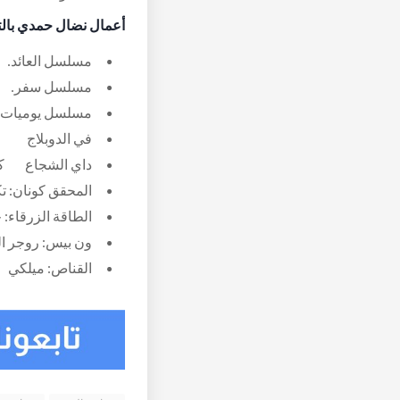
أعمال نضال حمدي بالت
مسلسل العائد.
مسلسل سفر.
مسلسل يوميات أب
في الدوبلاج
داي الشجاع
ك
المحقق كونان
: 
ت
الطاقة الزرقاء
: 
ج
ون بيس
: 
روجر ا
القناص
: 
ميلكي