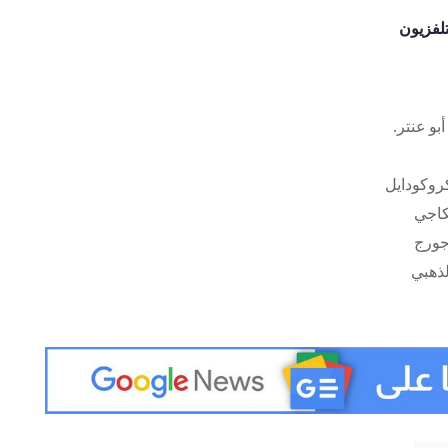
لفزيون
و عنتر.
روكودايل
كاجي
ورج
لذهبي