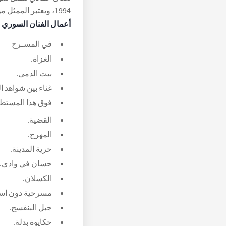
1994، ويعتبر الممثل من الصفوف الثانية بين النجوم السوريين.
أعمال الفنان السوري
في المسـرح
الغزاة.
بيت الدمى.
غناء بين شواهد ال
فوق هذا المستطي
القضية.
المهرج.
حرية المدينة.
حسان في وادي.
الكسلان.
مسرحية دون اس
جبل البنفسج.
حكايوة بدلة.