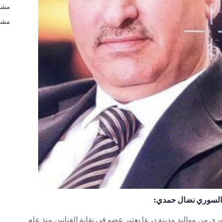
مشاهير d
مشاهير d
السوري نضال حمدي:
من مواليد مدينة درعا يعتبر عضو في نقابة الفنانين منذ عام