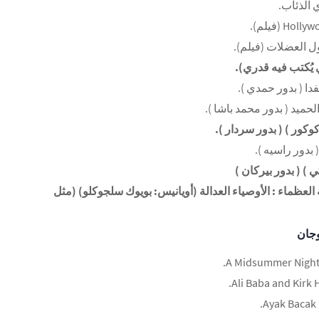
جقة العظماء : الأوصياء العدالة (أويانيس: بويوك سلجوكلو) (مثل
جان