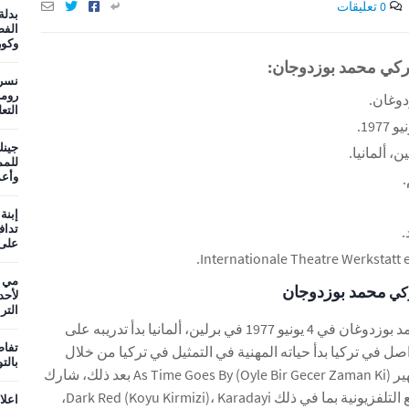
0 تعليقات
بدلة
الفض
وكو
ركي محمد بوزدوجان:
نسر
روما
دوغان.
التع
جينك
ن، ألمانيا.
وأعم
إبنة
تداف
.
على 
مي ع
محمد بوزدوجان
ركي
لأحد
التر
السيرة الذاتية: ولد محمد بوزدوغان في 4 يونيو 1977 في برلين، ألمانيا بدأ تدريبه على
تفاص
واصل في تركيا بدأ حياته المهنية في التمثيل في تركيا من خلال
بالت
المسلسل التركي الشهير As Time Goes By (Oyle Bir Gecer Zaman Ki) بعد ذلك، شارك
في العديد من المشاريع التلفزيونية بما في ذلك Dark Red (Koyu Kirmizi)، Karadayi،
اعلا