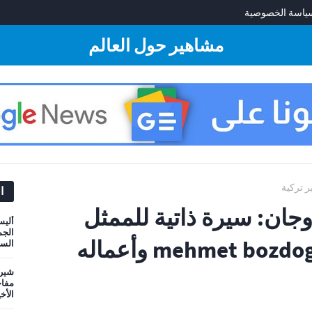
ياسة الخصوصية
مشاهير حول العالم
 تركية
ا
جان: سيرة ذاتية للممثل
أليس
الجم
التركي mehmet bozdogan وأعماله
السي
شيري
مفاج
الأخ