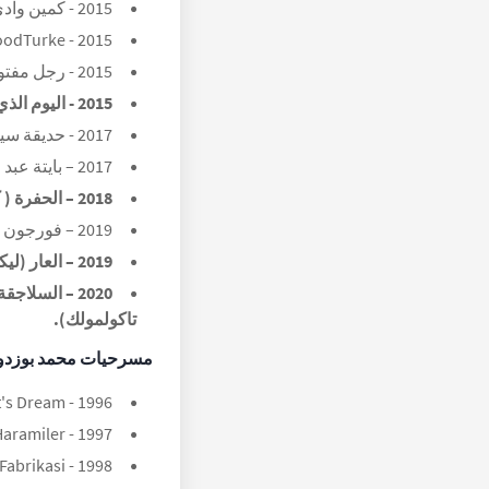
2015 - كمين وادي الذئاب.
2015 - HollywoodTurke (فيلم).
2015 - رجل مفتول العضلات (فيلم).
2015 - اليوم الذي يُكتب فيه قدري).
2017 - حديقة سيفدا ( بدور حمدي ).
2017 – بايتة عبد الحميد ( بدور محمد باشا ).
2018 – الحفرة ( كوكور ) ( بدور سردار ).
2019 – فورجون ( بدور راسيه ).
2019 – العار (ليكي ) ( بدور بيركان )
2020 – السلا
تاكولمولك).
مسرحيات
محمد بوزدو
1996 - A Midsummer Night's Dream.
1997 - Ali Baba and Kirk Haramiler.
1998 - Ayak Bacak Fabrikasi.