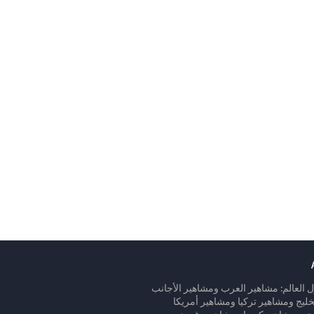
 العالم: مشاهير العرب ومشاهير الأجانب
ليج ومشاهير تركيا ومشاهير أمريكا