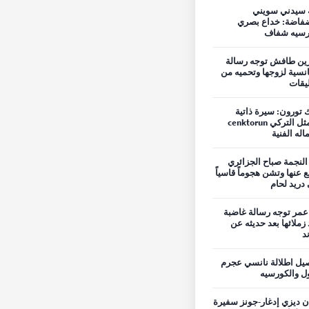
 سيدني سويني
فاضة: خداع بصري
رسيه شفاف
ين طافش توجه رسالة
نسية لزوجها وتحميه من
ليقات
 تورون: سيرة ذاتية
للممثل التركي cenktorun
اله الفنية
 النجمة صباح الجزائري
ع عنها وتشن هجوماً قاسياً
دريد لحام
مر توجه رسالة غاضبة
 زملائها بعد حديثه عن
ند
يل اطلالة نانسي عجرم
ول والكورسيه
ن ديزي إدغار-جونز سفيرة