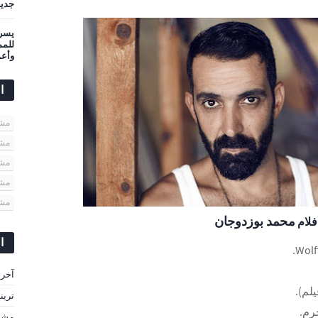
جديد
يسرى
وأعم
ا
مشاهير
مشا
مشا
مشا
مشا
محمد بوزدوجان
فلام
ا
آخر 
ترين
مشاه