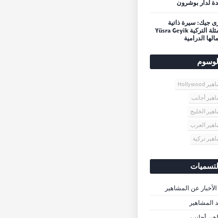
ة لدار بوشرون
 جيك: سيرة ذاتية
للممثلة التركية Yüsra Geyik
الها الدرامية
لوسوم
 Hollywood
هير أجانب
هير الخليج
هير العرب
هير تركية
لتسميات
الأخبار عن المشاهير
د المشاهير
ير أجانب