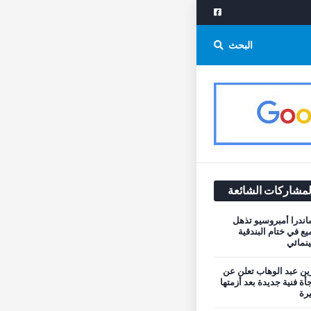
البحث
لمشاركات الشائعة
اندرا أمبروسيو تذهل
يع في ختام البندقية
نمائي
ن عبد الوهاب تعلن عن
أة فنية جديدة بعد أزمتها
يرة