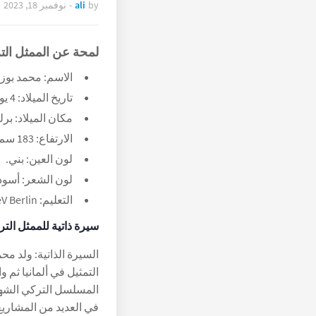
by
ali
-
نوفمبر 18, 2023
لمحة عن الممثل الت
الاسم: محمد بوز
تاريخ الميلاد: 4 يونيو 1977.
مكان الميلاد: برلي
الارتفاع: 183 سم.
لون العين: بني.
لون الشعر: أسود
التعليم: Internationale Theatre Werkstatt eV Berlin.
سيرة ذاتية للممثل الت
التمثيل في ألمانيا ثم 