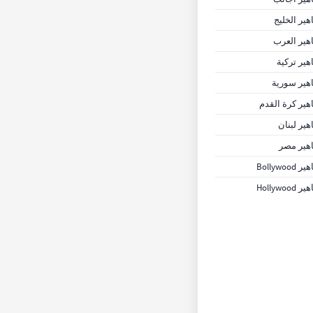
ير الخليج
ير العرب
ير تركية
ير سورية
ير كرة القدم
ير لبنان
هير مصر
Bollywoo
Hollywoo