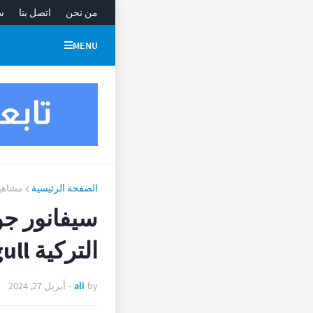
من نحن
اتصل بنا
س
MENU
الصفحة الرئيسية
مشاهير
سيفانور جول
التركية sifanurgull وأعمالها الفنية
by
ali
-
أبريل 27, 2024