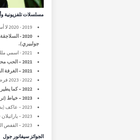
مسلسلات تلفزيونية وأ
2019 - 2020 لا أستطيع التوقف عن حبك (سيفديم سيني بير كيري) (مثل إيلول).
2020 - السلا
جولبيري).
2021 - اسمي ملك (بنيم أديم ملك) (بدور إكرا عائشة ميريك).
2021 – الحب محفوظ (كام تافانلار) (مثل سونا).
2021 – الغرفة الحمراء (كيرمزي أودا) (بدور فيروزان الصغير).
2022 - 2023 فرصة حياتي (هياتيمين سانسي) (مثل يونكا سيدالي).
2022 – كما يطير الغراب (كوس أوكوسو) (مثل جوليز تومر).
2023 – خياط (ترزي) (باسم إسفيت / فيروز).
2023 – عاكف (بدور فريدة).
2023 – ياراتيلان (باسم آسيا).
2023 – القفص الذهبي (ألتين كافس) (بدور زينب أوزجان).
الجوائز
سيفانور جول