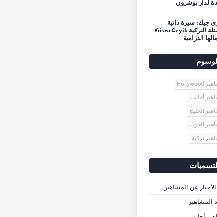
ة لدار بوشرون
 جيك: سيرة ذاتية
للممثلة التركية Yüsra Geyik
الها الدرامية
لوسوم
 Hollywood
هير أجانب
هير الخليج
هير العرب
هير تركية
لتسميات
الأخبار عن المشاهير
د المشاهير
ير أجانب