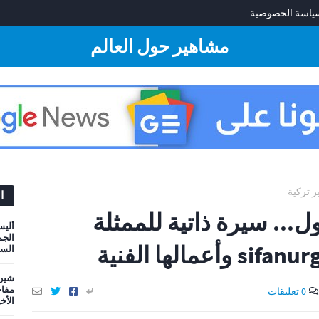
ياسة الخصوصية
مشاهير حول العالم
 تركية
ا
... سيرة ذاتية للممثلة
أليس
الجم
السي
شيري
مفاج
0 تعليقات
الأخ