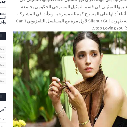
جديد
ت تعليمها التمثيلي في قسم التمثيل المسرحي الحكومي بجامعة
 أثناء أدائها على المسرح كممثلة مسرحية وبدأت في المشاركة
يسرى
في المشاريع التلفزيونية ظهرت Sifanur Gul لأول مرة مع المسلسل التلفزيوني Can't
وأعم
Stop Loving You (S
ا
مشاهير
مشا
مشا
مشا
مشا
ا
آخر 
ترين
مشاه