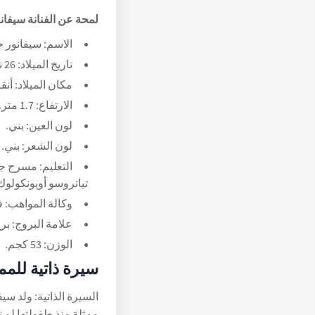
لمحة عن الفنانة سيفان
الاسم: سيفانور 
تاريخ الميلاد: 26 نوفمبر 1997.
مكان الميلاد: أنقر
الارتفاع: 1.7 متر.
لون العين: بني.
لون الشعر: بني.
التعليم: مسرح جا
تياتروسو أويونكولوك 
وكالة المواهب: فر
علامة البروج: بر
الوزن: 53 كجم.
سيرة ذاتية للم
ممثلة منذ طفولتها لم ت