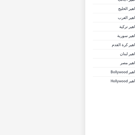
ير الخليج
ير العرب
ير تركية
ير سورية
ير كرة القدم
ير لبنان
هير مصر
Bollywoo
Hollywoo