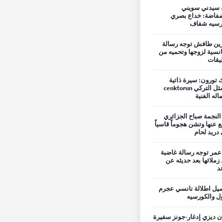
 سيدني سويني
فاضة: خداع بصري
رسيه شفاف
ين طافش توجه رسالة
نسية لزوجها وتحميه من
ليقات
 تورون: سيرة ذاتية
للممثل التركي cenktorun
اله الفنية
 النجمة صباح الجزائري
ع عنها وتشن هجوماً قاسياً
دريد لحام
مر توجه رسالة غاضبة
 زملائها بعد حديثه عن
ند
يل اطلالة نانسي عجرم
ول والكورسيه
ن ديزي إدغار-جونز سفيرة