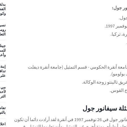
بدلة
ور جول:
الفض
وكو
جول.
نسر
روما
ة، تركيا.
التع
جينك
وأعم
معة أنقرة الحكومي - قسم التمثيل (جامعة أنقرة ديفلت
إبنة
تداف
بولومو).
على 
يق تالينتو زوجة الوكالة.
مي ع
ج القوس.
لأحد
التر
مثلة سيفانور جول
تفاص
بالت
السيرة الذاتية: ولد سيفانور جول في 26 نوفمبر 1997 في أنقرة لقد أرادت دائما أن تكون
اعلا
حلم أبدا بأي مهنة أخرى غير التمثيل بدأت تعليمها التمثيلي في