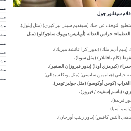
مشاه
فلام
سيفانور جول
مشاه
مشاه
جقة العظماء: حراس العدالة (أويانيس: بويوك سلجوكلو) (مثل
مشاه
مشاه
مشاه
مشا
مشاهير d
مشاهير d