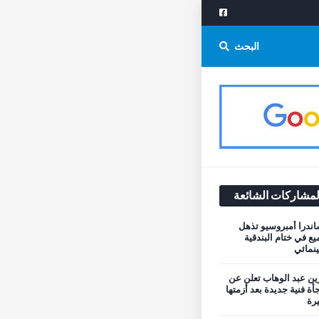
البحث
لمشاركات الشائعة
اندرا أمبروسيو تذهل
يع في ختام البندقية
نمائي
ن عبد الوهاب تعلن عن
أة فنية جديدة بعد أزمتها
يرة