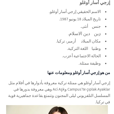
إزجي أسار أوغلو
الاسم الحقيقي
إزجي أسار أوغلو.
تاريخ الميلاد
18 يونيو 1987.
جنس
أنثى.
دِين
دين الاسلام.
مكان الميلاد
أزمير، تركيا.
وطنيا
اللغة التركية.
الحالة الاجتماعية
أعزب.
وظيفة
ممثلة.
من هو إزجي أسار أوغلو ومعلومات عنها
إزجي أسار أوغلو هي ممثلة تركية معروفة بأدوارها في أفلام مثل
Campus'te çıplak Ayaklar وAci Aşk وهي معروفة بدورها في
المسلسل التلفزيوني ليلى المجنون وتتمتع بقاعدة جماهيرية قوية
في تركيا.