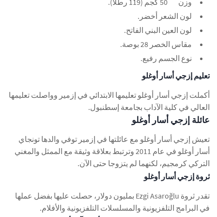
وزن
50 كجم (119 رطلاً).
لون الشعر
أخضر.
لون العين
البني الفاتح.
مقاس الخصر
28 بوصة.
نوع الجسم
رفيع.
تعليم إزجي أسار أوغلو
أكملت إزجي أسار أوغلو تعليمها الابتدائي في إزمير وواصلت تعليمها
العالي في كلية الآداب بجامعة إسطنبول.
عائلة إزجي أسار أوغلو
تعيش إزجي أسار أوغلو مع عائلتها في إزمير توفي والدها تونجاي
أسار أوغلو في عام 2011 وترتبط بعلاقة وثيقة مع الممثل والمغني
التركي كرمجيم، لكنهما لم يتزوجا حتى الآن.
ثروة إزجي أسار أوغلو
تقدر ثروة Ezgi Asaroğlu بمليون دولار، حصلت عليها بفضل عملها
في البرامج التلفزيونية والمسلسلات التلفزيونية والأفلام.