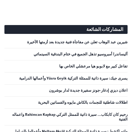
المشاركات الشائعة
شيرين عبد الوهاب تعلن عن مفاجأة فنية جديدة بعد أزمتها الأخيرة
أليساندرا أمبروسيو تذهل الجميع في ختام البندقية السينمائي
تفاعل كبير مع لابوبو هيا مرعشلي الخاص بها
يسرى جيك: سيرة ذاتية للممثلة التركية Yüsra Geyik وأعمالها الدرامية
اعلان ديزي إدغار-جونز سفيرة جديدة لدار بوشرون
اطلالات شاطئية للنجمات بالكاش مايوه والفساتين البحرية
رحيم كان كابكاب... سيرة ذاتية للممثل التركي Rahimcan Kapkap واعماله
الفنية
ملتم اكشول: سيرة ذاتية للممثلة التركية Meltem Akçöl وأعمالها بالدراما