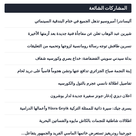
المشاركات الشائعة
أليساندرا أمبروسيو تذهل الجميع في ختام البندقية السينمائي
شيرين عبد الوهاب تعلن عن مفاجأة فنية جديدة بعد أزمتها الأخيرة
نسرين طافش توجه رسالة رومانسية لزوجها وتحميه من التعليقات
بدلة سيدني سويني الفضفاضة: خداع بصري وكورسيه شفاف
إبنة النجمة صباح الجزائري تدافع عنها وتشن هجوماً قاسياً على دريد لحام
تفاصيل اطلالة نانسي عجرم بالتول والكورسيه
اعلان ديزي إدغار-جونز سفيرة جديدة لدار بوشرون
يسرى جيك: سيرة ذاتية للممثلة التركية Yüsra Geyik وأعمالها الدرامية
اطلالات شاطئية للنجمات بالكاش مايوه والفساتين البحرية
جورجينا رودريغيز تستعرض خاتمها الماسي الفريد والجمهور يتفاعل...