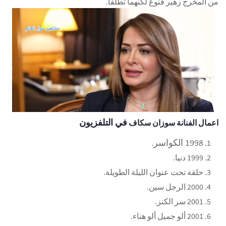
من المخرج زهير قنوع لكنهما تطلقا.
في التلفزيون
اعمال الفنانة
سوزان سكاف
1998
الكواسر
.
1999
دنيا.
حلقة تحت عنوان الليلة الطويلة.
2000
الرجل سين
.
2001
سر الكنز
.
2001
ألو جميل ألو هناء
.