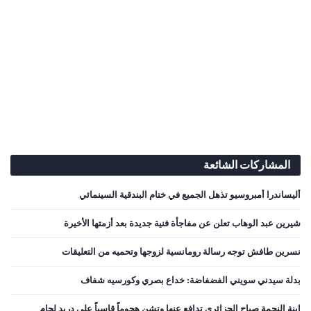
المشاركات الشائعة
أليساندرا أمبروسيو تذهل الجميع في ختام البندقية السينمائي
شيرين عبد الوهاب تعلن عن مفاجأة فنية جديدة بعد أزمتها الأخيرة
نسرين طافش توجه رسالة رومانسية لزوجها وتحميه من التعليقات
بدلة سيدني سويني الفضفاضة: خداع بصري وكورسيه شفاف
إبنة النجمة صباح الجزائري تدافع عنها وتشن هجوماً قاسياً على دريد لحام