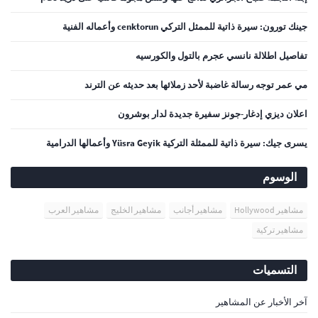
جينك تورون: سيرة ذاتية للممثل التركي cenktorun وأعماله الفنية
تفاصيل اطلالة نانسي عجرم بالتول والكورسيه
مي عمر توجه رسالة غاضبة لأحد زملائها بعد حديثه عن الترند
اعلان ديزي إدغار-جونز سفيرة جديدة لدار بوشرون
يسرى جيك: سيرة ذاتية للممثلة التركية Yüsra Geyik وأعمالها الدرامية
الوسوم
مشاهير Hollywood
مشاهير أجانب
مشاهير الخليج
مشاهير العرب
مشاهير تركية
التسميات
آخر الأخبار عن المشاهير