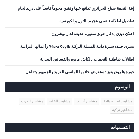
إبنة النجمة صباح الجزائري تدافع عنها وتشن هجوماً قاسياً على دريد لحام
تفاصيل اطلالة نانسي عجرم بالتول والكورسيه
اعلان ديزي إدغار-جونز سفيرة جديدة لدار بوشرون
يسرى جيك: سيرة ذاتية للممثلة التركية Yüsra Geyik وأعمالها الدرامية
اطلالات شاطئية للنجمات بالكاش مايوه والفساتين البحرية
جورجينا رودريغيز تستعرض خاتمها الماسي الفريد والجمهور يتفاعل...
الوسوم
مشاهير Hollywood
مشاهير أجانب
مشاهير الخليج
مشاهير العرب
مشاهير تركية
التسميات