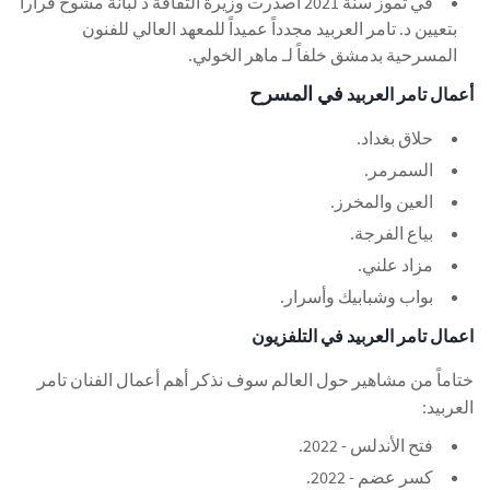
في تموز سنة 2021 أصدرت وزيرة الثقافة د لبانة مشوح قراراً
بتعيين د. تامر العربيد مجدداً عميداً للمعهد العالي للفنون
المسرحية بدمشق خلفاً لـ ماهر الخولي.
في المسرح
أعمال تامر العربيد
حلاق بغداد.
السمرمر.
العين والمخرز.
بياع الفرجة.
مزاد علني.
بواب وشبابيك وأسرار.
اعمال تامر العربيد في التلفزيون
ختاماً من مشاهير حول العالم سوف نذكر أهم أعمال الفنان تامر
العربيد:
فتح الأندلس - 2022.
كسر عضم - 2022.