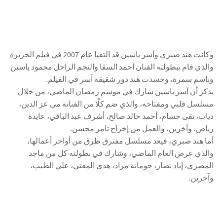
وكانت هند صبري وآسر ياسين قد التقيا عام 2007 في فيلم الجزيرة
والذي قام ببطولته الفنان أحمد السقا والنجم الراحل محمود ياسين
وباسم سمرة، وجسدت هند دور شقيقة آسر في الفيلم.
يذكر أن آسر ياسين شارك في موسم رمضان الماضي، من خلال
مسلسل قلبي ومفتاحه، والذي ضم كلًا من الفنانة مي عز الدين،
دياب، تقى حسام، أحمد خالد صالح، أشرف عبد الباقي، عايدة
رياض، وآخرين، والعمل من إخراج تامر محسن.
أما هند صبري، فيعد مسلسل مفترق طرق من أواخر أعمالها،
والذي عرض العام الماضي، وشارك في بطولته كل من ماجد
المصري، إياد نصار، جومانة مراد، هدى المفتي، علي الطيب،
وآخرين.