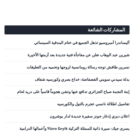
المشاركات الشائعة
أليساندرا أمبروسيو تذهل الجميع في ختام البندقية السينمائي
شيرين عبد الوهاب تعلن عن مفاجأة فنية جديدة بعد أزمتها الأخيرة
نسرين طافش توجه رسالة رومانسية لزوجها وتحميه من التعليقات
بدلة سيدني سويني الفضفاضة: خداع بصري وكورسيه شفاف
إبنة النجمة صباح الجزائري تدافع عنها وتشن هجوماً قاسياً على دريد لحام
تفاصيل اطلالة نانسي عجرم بالتول والكورسيه
اعلان ديزي إدغار-جونز سفيرة جديدة لدار بوشرون
يسرى جيك: سيرة ذاتية للممثلة التركية Yüsra Geyik وأعمالها الدرامية