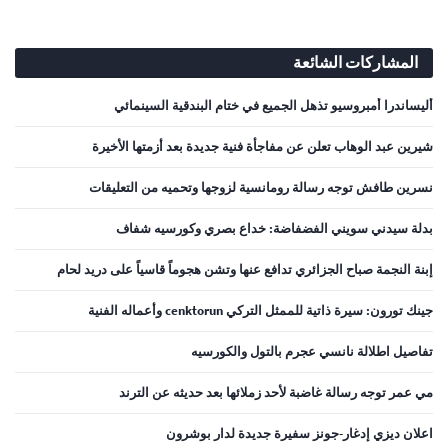
المشاركات الشائعة
أليساندرا أمبروسيو تذهل الجميع في ختام البندقية السينمائي
شيرين عبد الوهاب تعلن عن مفاجأة فنية جديدة بعد أزمتها الأخيرة
نسرين طافش توجه رسالة رومانسية لزوجها وتحميه من التعليقات
بدلة سيدني سويني الفضفاضة: خداع بصري وكورسيه شفاف
إبنة النجمة صباح الجزائري تدافع عنها وتشن هجوماً قاسياً على دريد لحام
جينك تورون: سيرة ذاتية للممثل التركي cenktorun وأعماله الفنية
تفاصيل اطلالة نانسي عجرم بالتول والكورسيه
مي عمر توجه رسالة غاضبة لأحد زملائها بعد حديثه عن الترند
اعلان ديزي إدغار-جونز سفيرة جديدة لدار بوشرون