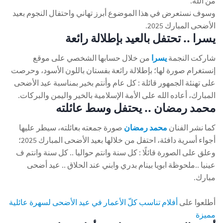
من الله.
وسوف نستعرض في هذا الموضوع أبرز تهاني واحتفال النجوم بعيد
الأضحى المبارك 2025.
يسرا .. تحتفل بالعيد بإطلالة رائعة
شاركت النجمة
يسرا
من خلال حسابها الشخصي على موقع
إنستغرام صورة لها؛ بإطلالة رائعة بفستان باللون الأسود، وحرصت
على تهنئة الجمهور قائلة : كل عام وأنتم بخير بمناسبة عيد الأضحى
المبارك، أعاده الله على الأمة الإسلامية بالخير واليمن والبركات.
محمد رمضان .. يحتفل وسط عائلته
كما نشر الفنان
محمد رمضان
صورة جمعته بعائلته، سيطر عليها
أجواء أسرية دافئة، احتفل من خلالها بعيد الأضحى المبارك 2025؛
وعلق على الصورة قائلًا : كل سنة وانتم حواليا .. كل سنة وانتم ف
عينيا ..ملحوظة ابويا بينام بدري وابني عند الحلاق .. عيد أضحى
مبارك.
أطلعوا على
أفلام تناسب كلّ الأعمار في عيد الأضحى لسهرة عائلية
مميزة