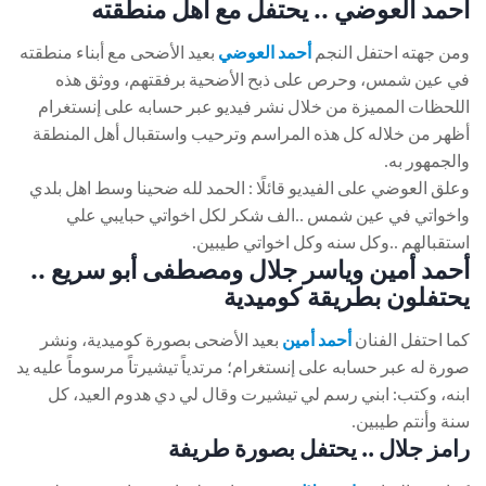
أحمد العوضي .. يحتفل مع أهل منطقته
ومن جهته احتفل النجم
أحمد العوضي
بعيد الأضحى مع أبناء منطقته
في عين شمس، وحرص على ذبح الأضحية برفقتهم، ووثق هذه
اللحظات المميزة من خلال نشر فيديو عبر حسابه على إنستغرام
أظهر من خلاله كل هذه المراسم وترحيب واستقبال أهل المنطقة
والجمهور به.
وعلق العوضي على الفيديو قائلًا : الحمد لله ضحينا وسط اهل بلدي
واخواتي في عين شمس ..الف شكر لكل اخواتي حبايبي علي
استقبالهم ..وكل سنه وكل اخواتي طيبين.
أحمد أمين وياسر جلال ومصطفى أبو سريع ..
يحتفلون بطريقة كوميدية
كما احتفل الفنان
أحمد أمين
بعيد الأضحى بصورة كوميدية، ونشر
صورة له عبر حسابه على إنستغرام؛ مرتدياً تيشيرتاً مرسوماً عليه يد
ابنه، وكتب: ابني رسم لي تيشيرت وقال لي دي هدوم العيد، كل
سنة وأنتم طيبين.
رامز جلال .. يحتفل بصورة طريفة