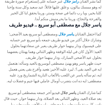
كما نشر الفنان
رامز جلال
عبر حسابه على إنستغرام صورة طريفة
له وهو ممسك ببالون، وعلق عليها قائلاً: عيد سعيد وكل سنة وإحنا
كلنا بخير، ويا رب دائما في صحة وستر، وربنا يحقق لنا كل الخير
والفرحة والنجاح، وربنا ما يحرمنيش منكم أبدا.
ياسر جلال مع مصطفى أبو سريع .. فيديو طريف
كما احتفل الفنانان
ياسر جلال
ومصطفى أبو سريع بعيد الأضحى؛
وشارك جلال أكثر من فيديو طريف جمعه بأبو سريع عبر حسابه
على فيسبوك ودار بينهما حوار طريف يعبر عن سعادتهما بحلول
العيد؛ الأول كان في ليلة الوقفة وظهر الثنائي وهما يهنئان بعضهما
بحلول عيد الأضحى المبارك، ودار بينهما حوار طريف.
حيث ظهر ياسر وهو يهنئ مصطفى أبوسريع بالعيد وسأله: هتعمل
ايه في العيد بقى؟، ليرد عليه الأخير: هعيد وأفرح بقى يعني هعمل
ايه، ثم سأله ياسر عن اللعب بالألعاب النارية الشماريخ ورد عليه
مصطفى: ايه ده انت بتضرب أومال عاملي فيها جيم وعضلات ليه.
كما شارك الفنان
ياسر جلال
فيديو آخر جمعه بمصطفى أبو سريع
بعد صلاة العيد، وظهر الثنائي بعد الصلاة، ودار بينهما حوار، حيث قال
ياسر كل سنة وأنت طيب يا مصطفى، ليرد الأخير وأنت طيب يا