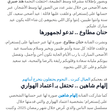
وبصور بإطلالة مشرقة وسط الطبيعة، احتفلت النجمة
هند صبري
بعيد الأضحى من خلال نشر عدد من الصور لها وسط الأشجار، عبر
حسابها على إنستغرام، وعلقت عليها قائلة : عيد أضحى سعيد، كل
سنة وانتوا طيبين، إنتوا وكل اللي بتحبوهم، إن شاء الله يكون عيد
مبارك عليكم.
حنان مطاوع .. تدعو لجمهورها
ونشرت الفنانة
حنان مطاوع
، صورة لها عبر حسابها على إنستغرام،
وعلقت قائلة: كل سنة وأنتم طيبين وبخير وسلام بمناسبة عيد
الأضحى المبارك، يا رب الأيام الجاية تكون أحن وأجمل، وتفضل
بيوتكم مليانة سعادة وقلوبكم رايقة بالرضا والمحبة، عيد سعيد
عليكم وعلى كل اللي بتحبوه.
قد يعجبكم
العيال كبرت .. النجوم يحتفلون بتخرج أبنائهم
إلهام شاهين .. تحتفل بـ اعتماد الهواري
كما شاركت الفنانة
إلهام شاهين
صورة لها عبر حسابها الشخصي
على إنستغرام؛ بشخصية اعتماد الهواري والتي قدمتها خلال
مسلسل سيد الناس والذي عُرض خلال شهر رمضان 2025، وكتبت