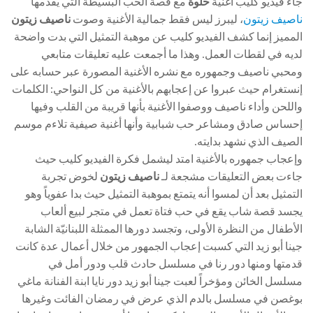
جاء فيديو كليب أغنية
حلوة
مع قصة الحب البسيطة التي يقدمها
ناصيف زيتون
، ليبرز ليس فقط جمالية الأغنية وصوت
ناصيف زيتون
المميز إنما كشف الفيديو كليب عن موهبة التمثيل التي بدت واضحة
لديه في لقطات العمل. وهذا ما أجمعت عليه تعليقات متابعي
ومحبي ناصيف وجمهوره مع نشره الأغنية المصورة عبر حسابه على
إنستغرام حيث عبروا عن إعجابهم بالأغنية من كل النواحي: الكلمات
واللحن وأداء ناصيف ووصفوا الأغنية بأنها قريبة من القلب وفيها
إحساس صادق ومشاعر حب شبابية وأنها أغنية صيفية تلاءم موسم
الصيف الذي نشهد بدايته.
وإعجاب جمهوره بالأغنية امتد ليشمل فكرة الفيديو كليب حيث
جاءت بعض التعليقات مشجعة لـ
ناصيف زيتون
لخوض تجربة
التمثيل بعد أن لمسوا أنه يتمتع بموهبة التمثيل حيث بدا عفوياً وهو
يجسد قصة شاب يقع في حب فتاة تعمل في متجر لبيع ألعاب
الأطفال من النظرة الأولى، وتجسد دورها الممثلة اللبنانيّة الشابة
جينا أبو زيد التي كسبت إعجاب الجمهور من خلال أعمال عدة كانت
قدمتها ومنها دور رنا في مسلسل حادث قلب ودور أمل في
مسلسل الخائن ومؤخراً لعبت جينا أبو زيد دور نايا ابنة الفنانة ماغي
بوغصن في مسلسل بالدم الذي عرض في رمضان الفائت وغيرها