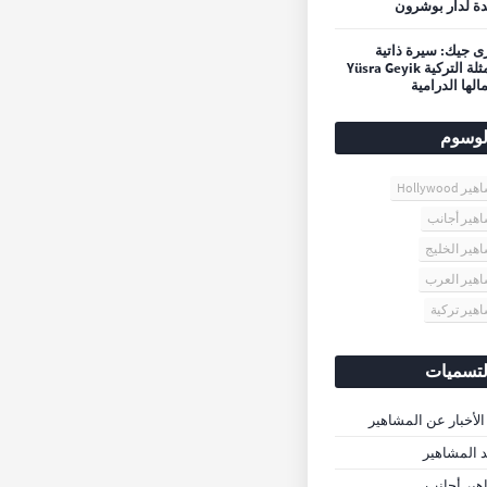
ة لدار بوشرون
 جيك: سيرة ذاتية
للممثلة التركية Yüsra Geyik
الها الدرامية
لوسوم
 Hollywood
هير أجانب
هير الخليج
هير العرب
هير تركية
لتسميات
الأخبار عن المشاهير
د المشاهير
ير أجانب