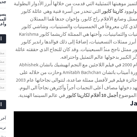
جديد
ميز موهبتها التمثيلية التي قدمت من خلالها أبرز الأدوار البطولية
بوليوود
كارينا كابور
التي تنحدر من أُسرة فنية وهي عائلة كابور
يسرى
مثل وصانع الأفلام راج كابور، وإخوان جدها هُما الممثلان
وأعم
الذي كان معروفاً في الخمسينيات والستينيات، وشاشي كابور
الذي اشتهر في السبعينيات والثمانينيات، وأختها هي الممثلة كاريشما كابور Karishma
ا
 من أبرز ممثلات التسعينيات، إضافةً إلى ذلك فوالدها راندير كابور
 ممثل ناجح منذُ السبعينيات. وقد كان للنجاح الذي حققته عائلة
مشاهير
أثر الكبير بدخولها عالم التمثيل واحترافه.
مشا
بدأت كارينا مسيرتها عام 2000 في فيلم اللاجئين مع النجم ابهيشيك باتشان Abhishek
مشا
Bachchan نجل الأسطورة أميتاب باتشان Amitabh Bachchan وحازت من خلاله على
مشا
العديد من الجوائز منها جائزة فيلم فير لأفضل ممثلة صاعدة، لتتوالى نجاحاتها عام 2003
د دخولها مصاف أعلى النجمات أجراً وأكثرهن نجاحاً الى اليوم.
مشا
 الموضوع
أجمل 10 أفلام لكارينا كابور
في عالم السينما الهندية.
ا
آخر 
ترين
مشاه