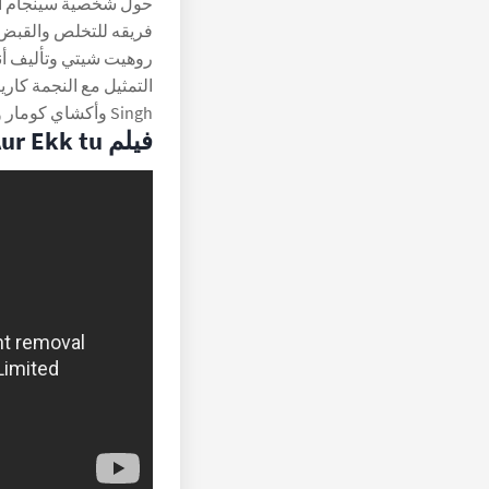
حول شخصية سينجام الذ
فريقه للتخلص والقبض 
روهيت شيتي وتأليف أن
Singh وأكشاي كومار وديبيكا بادكون Deepika Padukone.
فيلم Ek Main Aur Ekk tu