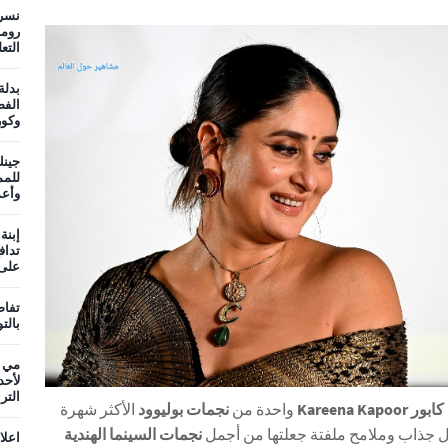
نسر
روما
التع
بدلة
الفض
وكو
جينك
وأعم
إبنة
تداف
على 
تفاص
بالت
مي ع
لأحد
التر
Kareena Kapoor
واحدة من
نجمات بوليوود
الأكثر شهرة
ال جذاب وملامح ملفتة جعلتها من أجمل
نجمات السينما الهندية
اعلا