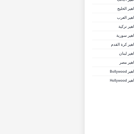
ير الخليج
ير العرب
ير تركية
ير سورية
ير كرة القدم
ير لبنان
هير مصر
Bollywoo
Hollywoo