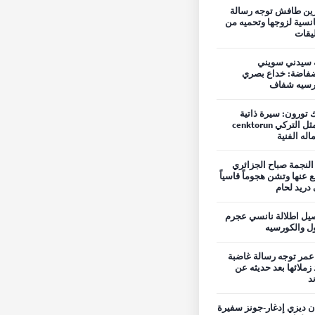
ين طافش توجه رسالة
نسية لزوجها وتحميه من
ليقات
 سيدني سويني
فاضة: خداع بصري
رسيه شفاف
 تورون: سيرة ذاتية
للممثل التركي cenktorun
اله الفنية
 النجمة صباح الجزائري
ع عنها وتشن هجوماً قاسياً
دريد لحام
يل اطلالة نانسي عجرم
ول والكورسيه
مر توجه رسالة غاضبة
 زملائها بعد حديثه عن
ند
ن ديزي إدغار-جونز سفيرة