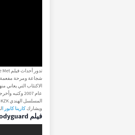
شجاعة ومرحة مفعمة با
الاكتئاب التي يعاني من
عام 2007 وكتبه
ويشارك
كارينا كابور ا
لب
فيلم Bodyguard