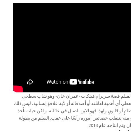
الفيلم قصة سريرام فينكات -عمران خان- وهو شاب سطحي
طي أي أهمية لعائلته أو أصدقائه أو لأية علاقةٍ إنسانية، ليس ذلك
مٍ أو قانونٍ ولهذا فهو الابن الضال في عائلته. ولكن حياته تأخذ
ٍ منه لتنقلب خصائص أموره رأسًا على عقب. الفيلم من بطولة
تم انتاجه عام 2013.