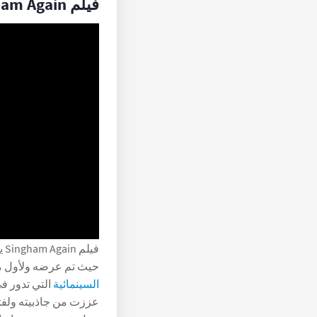
فيلم Singham Again
في
حيث تم عرضه ولأول مرة في دور س
السينمائية
التي تدور في
عززت من جاذبيته ولفتت