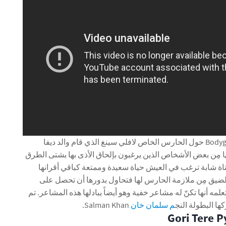
تدور أحداث فيلم Bodyguard حول الحارس الخاص لافلي سينغ الذي قام والد ديفا
ها مِن بعض الأشخاص الذين يرغبون بإلحاق الأذى بها بشتى الطرق
تاة شابة ترغب في العيش حياة سعيدة وممتعة كباقي أقرانها
بالضيق مِن ملازمة الحارس لها فتحاول بدورها أن تحصل على
تعلمه أنها تكنّ له مشاعر خفية وهو أيضاً يبادلها هذه المشاعر. تم
م سلمان خان
Salman Khan.