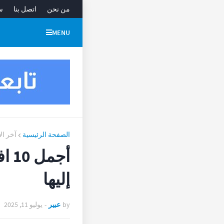
من نحن
اتصل بنا
س
MENU
الصفحة الرئيسية
آخر ال
أجم
إليها
by
عبير
-
يوليو 11, 2025