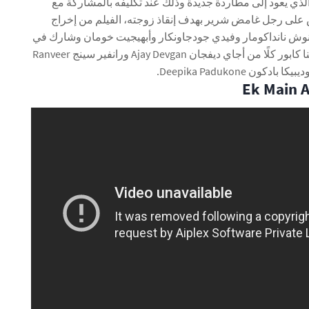
ي يعود إلى مطاردة جديدة وذلك عند تكليفه بالمشاركة مع
على رجل غامض شرير بهدف إنقاذ زوجته، الفيلم من إخراج
وش نانداكومار وفيدي جودجاونكار وأبهيجيت خومان وشارك في
التمثيل مع النجمة كارينا كابور كلًا من أجاي ديفجان Ajay Devgan ورانفير سينج Ranveer