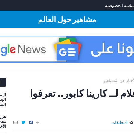
ياسة الخصوصية
مشاهير حول العالم
أخبار عن المشاهير
ا
ل 10 افلام لــ كارينا كابور.. تعرفوا
أليس
الجم
السي
شيري
مفاج
0 تعليقات
الأخ