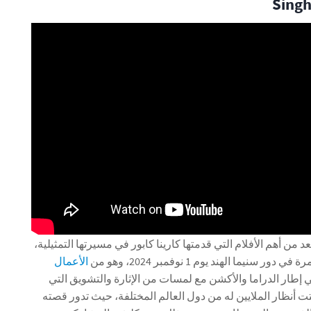
لم Singham Again يعد من أهم الأفلام التي قدمتها كارينا كابور في مسيرتها التمثيلية،
نيما الهند يوم 1 نوفمبر 2024، وهو من
الأعمال
 إطار الدراما والأكشن مع لمسات من الإثارة والتشويق التي
 أنظار الملايين له من دول العالم المختلفة، حيث تدور قصته