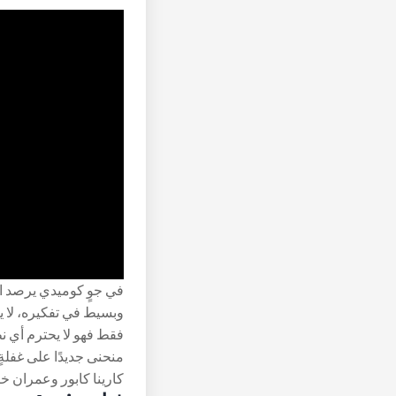
في جوٍ كوميدي يرصد 
وبسيط في تفكيره، لا يع
فقط فهو لا يحترم أي نظا
منحنى جديدًا على غفلة
كارينا كابور وعمران خان و