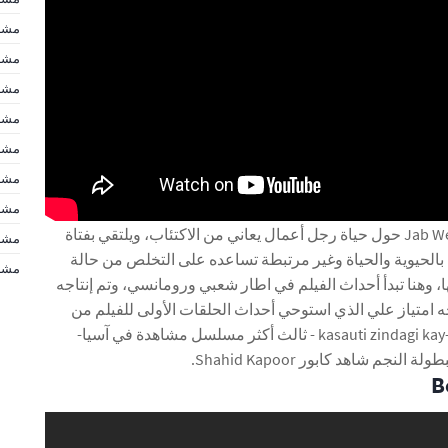
مشاه
مشاه
مشاه
مشاه
مشاه
مشاه
مشا
تدور أحداث فيلم Jab We Met حول حياة رجل أعمال يعاني من الاكتئاب، ويلتقي بفتاة
مشاهير d
لحيوية والحياة وغير مرتبطة تساعده على التخلص من حالة
مشاهير d
ها، وهنا تبدأ أحداث الفيلم في اطار شعبي ورومانسي، وتم إنتاجه
 وأخرجه امتياز علي الذي استوحي أحداث الحلقات الأولى للفيلم من
المسلسل الهندي kasauti zindagi kay-KZK - ثالث أكثر مسلسل مشاهدة في آسيا-
طولة النجم شاهد كابور Shahid Kapoor.