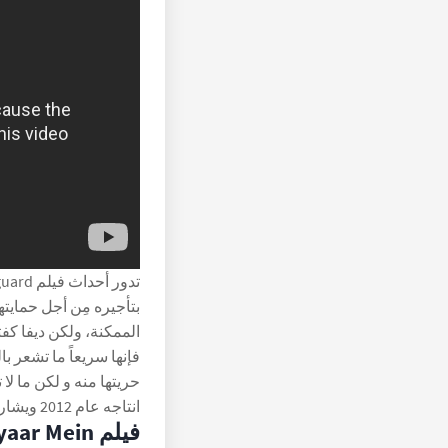
بتأجيره مِن أجل حمايت
الممكنة، ولكن ديفا كف
فإنها سريعاً ما تشعر 
حريتها منه و لكن ما لا 
انتاجه عام 2012 ويشاركها البطولة النج
فيلم Gori Tere Pyaar Mein