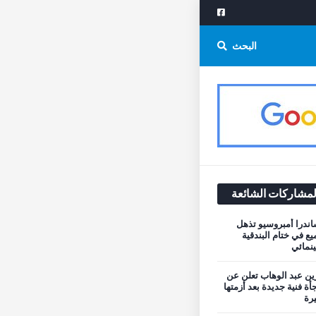
البحث
لمشاركات الشائعة
اندرا أمبروسيو تذهل
يع في ختام البندقية
نمائي
ن عبد الوهاب تعلن عن
أة فنية جديدة بعد أزمتها
يرة