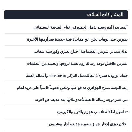
المشاركات الشائعة
أليساندرا أمبروسيو تذهل الجميع في ختام البندقية السينمائي
شيرين عبد الوهاب تعلن عن مفاجأة فنية جديدة بعد أزمتها الأخيرة
بدلة سيدني سويني الفضفاضة: خداع بصري وكورسيه شفاف
نسرين طافش توجه رسالة رومانسية لزوجها وتحميه من التعليقات
جينك تورون: سيرة ذاتية للممثل التركي cenktorun وأعماله الفنية
إبنة النجمة صباح الجزائري تدافع عنها وتشن هجوماً قاسياً على دريد لحام
مي عمر توجه رسالة غاضبة لأحد زملائها بعد حديثه عن الترند
تفاصيل اطلالة نانسي عجرم بالتول والكورسيه
اعلان ديزي إدغار-جونز سفيرة جديدة لدار بوشرون