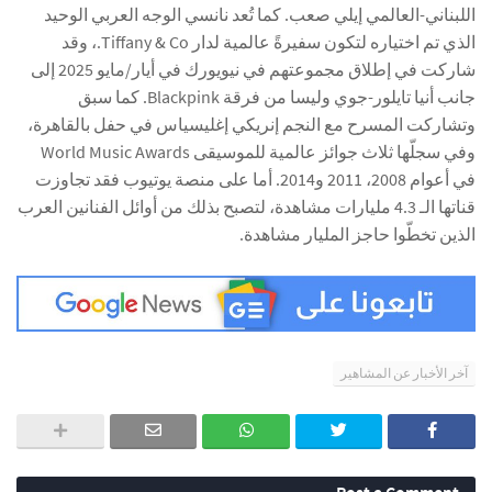
اللبناني-العالمي إيلي صعب. كما تُعد نانسي الوجه العربي الوحيد
الذي تم اختياره لتكون سفيرةً عالمية لدار Tiffany & Co.، وقد
شاركت في إطلاق مجموعتهم في نيويورك في أيار/مايو 2025 إلى
جانب أنيا تايلور-جوي وليسا من فرقة Blackpink. كما سبق
وتشاركت المسرح مع النجم إنريكي إغليسياس في حفل بالقاهرة،
وفي سجلّها ثلاث جوائز عالمية للموسيقى World Music Awards
في أعوام 2008، 2011 و2014. أما على منصة يوتيوب فقد تجاوزت
قناتها الـ 4.3 مليارات مشاهدة، لتصبح بذلك من أوائل الفنانين العرب
الذين تخطّوا حاجز المليار مشاهدة.
آخر الأخبار عن المشاهير