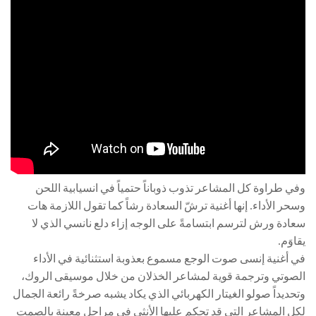
وفي طراوة كل المشاعر تذوب ذوباناً حتمياً في انسيابية اللحن
وسحر الأداء. إنها أغنية ترشّ السعادة رشاً كما تقول اللازمة هات
سعادة ورش لترسم ابتسامةً على الوجه إزاء دلع نانسي الذي لا
يقاوَم.
في أغنية إنسى صوت الوجع مسموع بعذوبة استثنائية في الأداء
الصوتي وترجمة قوية لمشاعر الخذلان من خلال موسيقى الروك،
وتحديداً صولو الغيتار الكهربائي الذي يكاد يشبه صرخةً رائعة الجمال
لكل المشاعر التي قد تحكم عليها الأنثى في مراحل معينة بالصمت