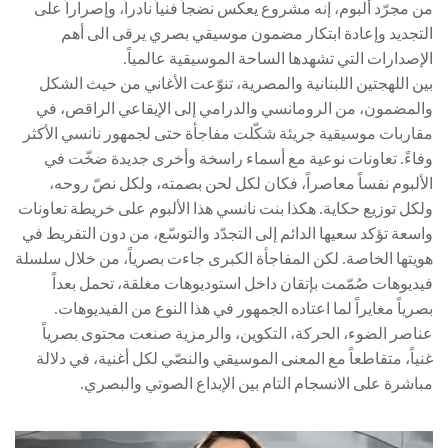
من مجرّد ألبوم، إنه مشروع يعكس نضجاً فنياً نادراً، وإصراراً على
التجديد وإعادة ابتكار مضمون موسيقي بصري يرقى الى أهم
الإصدارات التي تشهدها الساحة الموسيقية عالمياً.
بين اللهجتين اللبنانية والمصرية، تنوّعت الأغاني من حيث الشكل
والمضمون، من الرومانسي والدرامي إلى الإيقاعي الراقص، في
مقاربات موسيقية جريئة شكّلت مفاجأة حتى لجمهور نانسي الأكثر
وفاءً. تعاونات نوعية مع أسماء راسخة وأخرى جديدة ضخّت في
الألبوم نفساً معاصراً، فكان لكل لحن بصمته، ولكل نصّ روحه،
ولكل توزيع حكاية. هكذا بنت نانسي هذا الألبوم على خريطة تعاونات
واسعة تؤكد سعيها الدائم إلى التجدّد والتوسّع، من دون التفريط في
هويتها الخاصة. لكن المفاجأة الكبرى جاءت بصرياً، من خلال سلسلة
فيديوهات صُمّمت بإتقان داخل استوديوهات مغلقة، تحمل بعداً
بصرياً مغايراً لما اعتاده الجمهور في هذا النوع من الفيديوهات.
عناصر الضوء، الحركة، التكوين، والرمزية صنعت محتوى بصرياً
غنياً، متقاطعاً مع المعنى الموسيقي والنصّي لكل أغنية، في دلالة
مباشرة على الانسجام التام بين الإبداع الصوتي والبصري.