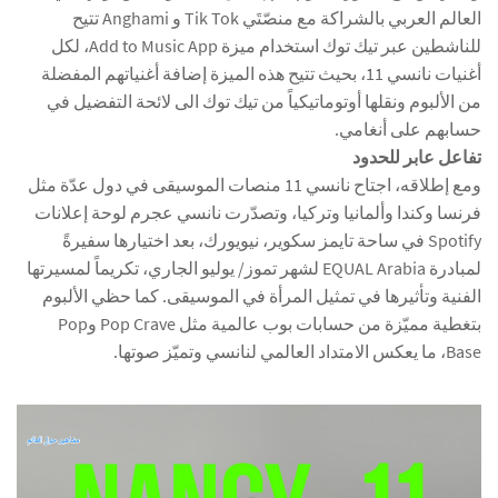
العالم العربي بالشراكة مع منصّتَي Tik Tok و Anghami تتيح
للناشطين عبر تيك توك استخدام ميزة Add to Music App، لكل
أغنيات نانسي 11، بحيث تتيح هذه الميزة إضافة أغنياتهم المفضلة
من الألبوم ونقلها أوتوماتيكياً من تيك توك الى لائحة التفضيل في
حسابهم على أنغامي.
تفاعل عابر للحدود
ومع إطلاقه، اجتاح نانسي 11 منصات الموسيقى في دول عدّة مثل
فرنسا وكندا وألمانيا وتركيا، وتصدّرت نانسي عجرم لوحة إعلانات
Spotify في ساحة تايمز سكوير، نيويورك، بعد اختيارها سفيرةً
لمبادرة EQUAL Arabia لشهر تموز/ يوليو الجاري، تكريماً لمسيرتها
الفنية وتأثيرها في تمثيل المرأة في الموسيقى. كما حظي الألبوم
بتغطية مميّزة من حسابات بوب عالمية مثل Pop Crave وPop
Base، ما يعكس الامتداد العالمي لنانسي وتميّز صوتها.