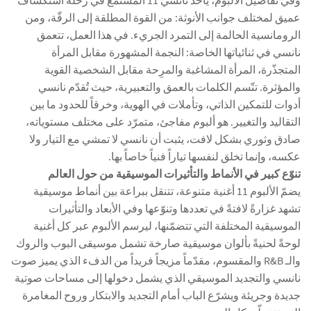
عميق لمختلف جوانب الأنوثة: من القوة المطلقة إلى الرقّة، ومن
الرومانسية الحالمة إلى التمرد الجريء. في هذا العمل، تتعمق
نانسي في ثنائياتها الخاصة: النجمة المشهورة مقابل المرأة
المتجذّرة، المرأة المشاغبة والمرِحة مقابل الشخصية القوية
والمؤثرة. تتّسم الكلمات بالعمق والتعبيرية، حيث تُقدّم نانسي
أدوات للتمكين الذاتي، وتأملات في الهوية، وخرقاً للحدود ما بين
التقاليد والتغيير. هو ألبوم مفاجئ، متمرّد على مختلف مستوياته،
صادق وثوري بشكل لافت، يثبت أن نانسي لا تمشي مع التيار ولا
عكسه، وإنما تخلق لنفسها تياراً فنياً خاصاً بها.
تنوّع كبير في الأنماط والتأثيرات الموسيقية من حول العالم
يضمّ الألبوم 11 أغنية متنوعة، تتنقل ببراعة بين أنماط موسيقية
تشهد غزارةً لافتةً في تعددها وتنوّعها وفي الأبعاد والتأثيرات
الموسيقية المختلفة التي تتضمّنها، ليرسم الألبوم عبر كل أغنية
لوحةً لحنيةً بألوان موسيقية صارخة تشمل موسيقى البوب والروك
والـ R&B والمقسوم، مقدّماً مزيجاً فريداً من الدفء الذي يميز صوت
نانسي والتجديد الموسيقي الذي يشمل دخولها إلى مساحات صوتية
جديدة وجريئة ويشرّع الباب أمام التجديد والابتكار وروح المغامرة