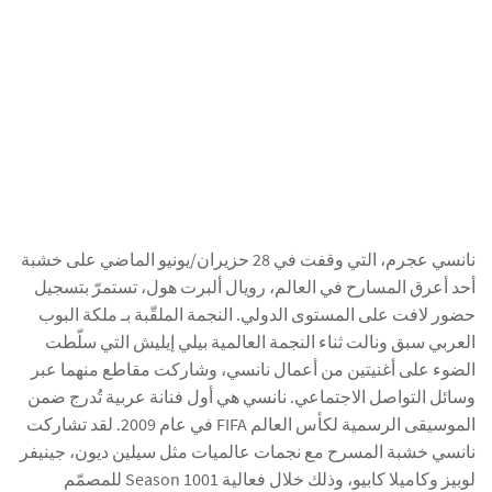
نانسي عجرم، التي وقفت في 28 حزيران/يونيو الماضي على خشبة
أحد أعرق المسارح في العالم، رويال ألبرت هول، تستمرّ بتسجيل
حضور لافت على المستوى الدولي. النجمة الملقّبة بـ ملكة البوب
العربي سبق ونالت ثناء النجمة العالمية بيلي إيليش التي سلّطت
الضوء على أغنيتين من أعمال نانسي، وشاركت مقاطع منهما عبر
وسائل التواصل الاجتماعي. نانسي هي أول فنانة عربية تُدرج ضمن
الموسيقى الرسمية لكأس العالم FIFA في عام 2009. لقد تشاركت
نانسي خشبة المسرح مع نجمات عالميات مثل سيلين ديون، جينيفر
لوبيز وكاميلا كابيو، وذلك خلال فعالية 1001 Season للمصمّم