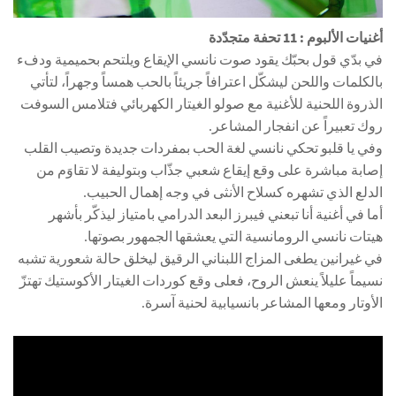
أغنيات الألبوم : 11 تحفة متجدّدة
في بدّي قول بحبّك يقود صوت نانسي الإيقاع ويلتحم بحميمية ودفء
بالكلمات واللحن ليشكّل اعترافاً جريئاً بالحب همساً وجهراً، لتأتي
الذروة اللحنية للأغنية مع صولو الغيتار الكهربائي فتلامس السوفت
روك تعبيراً عن انفجار المشاعر.
وفي يا قلبو تحكي نانسي لغة الحب بمفردات جديدة وتصيب القلب
إصابة مباشرة على وقع إيقاع شعبي جذّاب وبتوليفة لا تقاوَم من
الدلع الذي تشهره كسلاح الأنثى في وجه إهمال الحبيب.
أما في أغنية أنا تبعني فيبرز البعد الدرامي بامتياز ليذكّر بأشهر
هيتات نانسي الرومانسية التي يعشقها الجمهور بصوتها.
في غيرانين يطغى المزاج اللبناني الرقيق ليخلق حالة شعورية تشبه
نسيماً عليلاً ينعش الروح، فعلى وقع كوردات الغيتار الأكوستيك تهتزّ
الأوتار ومعها المشاعر بانسيابية لحنية آسرة.