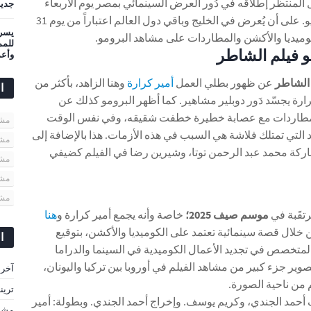
المنتظَر إطلاقه في دُور العرض السينمائي بمصر يوم الأربعاء
جديد
المقبل الموافق 16 يوليو. على أن يُعرض في الخليج وباقي دول العالم اعتباراً من يوم 31
يسرى
وميديا والأكشن والمطاردات على مشاهد البرومو.
و فيلم الشاطر
وأعم
الشاطر
عن ظهور بطلي العمل
أمير كرارة
وهنا الزاهد، بأكثر من
ا
ارة يجسّد دَور دوبلير مشاهير. كما أظهر البرومو كذلك عن
مطاردات مع عصابة خطيرة خطفت شقيقه، وفي نفس الوقت
مشاهير
 التي تمتلك فلاشة هي السبب في هذه الأزمات. هذا بالإضافة إلى
مشا
كة محمد عبد الرحمن توتا، وشيرين رضا في الفيلم كضيفي
مشا
مشا
مشا
رتقَبة في
موسم صيف 2025؛
خاصة وأنه يجمع أمير كرارة و
هنا
 خلال قصة سينمائية تعتمد على الكوميديا والأكشن، بتوقيع
ا
لمتخصص في تجديد الأعمال الكوميدية في السينما والدراما
ير جزء كبير من مشاهد الفيلم في أوروبا بين تركيا واليونان،
آخر 
 من ناحية الصورة.
ترين
أحمد الجندي، وكريم يوسف. وإخراج أحمد الجندي. وبطولة: أمير
مشاه