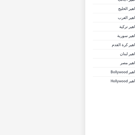
ير الخليج
ير العرب
ير تركية
ير سورية
ير كرة القدم
ير لبنان
هير مصر
Bollywoo
Hollywoo