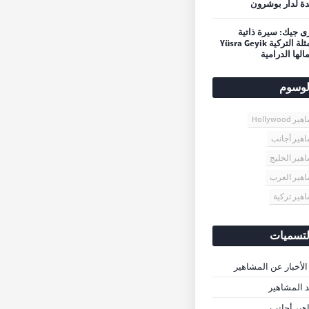
ة لدار بوشرون
 جيك: سيرة ذاتية
للممثلة التركية Yüsra Geyik
الها الدرامية
لوسوم
 Hollywood
هير أجانب
هير الخليج
هير العرب
هير تركية
لتسميات
الأخبار عن المشاهير
د المشاهير
ير أجانب