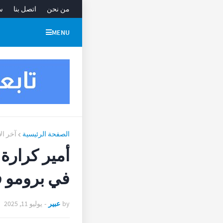
من نحن
اتصل بنا
س
MENU
الصفحة الرئيسية
آخر ال
أمير كرارة
في برومو ف
by
عبير
-
يوليو 11, 2025