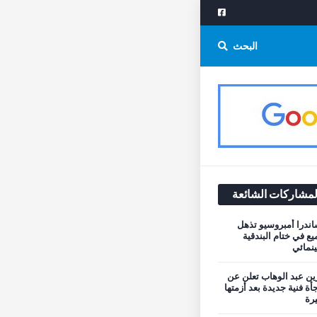
البحث
لمشاركات الشائعة
اندرا أمبروسيو تذهل
يع في ختام البندقية
نمائي
ن عبد الوهاب تعلن عن
أة فنية جديدة بعد أزمتها
يرة