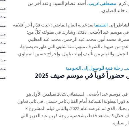
ل كرم،
مصطفى غريب
، أحمد عصام السيد، وعدد آخر من
مشاه
 خالد الصاوي.
مشاه
لشاطر
إلى
السينما
بعد غيابه العام الماضي؛ حيث قدّم آخر أفلامه
مشاه
، الذي تم عرضه في موسم عيد الأضحى 2023. وشارك في بطولته كلٌّ من:
مشاه
رة، محمد أنور، محمد عبد الرحمن، محمد عبد العظيم،
مشاه
عددٍ من ضيوف الشرف منهم: منة شلبي التي ظهرت بصوتها،
مشاه
لجمل. والفيلم من تأليف إيهاب بليبل. وإخراج حسين المنباوي.
مشا
هد.. رحلة فنية للوصول إلى النجومية
مشاهير d
هنا الزاهد تسجل حضوراً قوياً في موسم صيف 2025
مشاهير d
فتواجدت في موسم عيد الأضحى السينمائي 2025 بفيلمين الأول هو
 دَور البطولة النسائية أمام الفنان تامر حسني، في ثاني تعاون
بينهما بالسينما بعد فيلم بحبك، الذي تم عرضه عام 2022. والثاني فيلم المشروع X
وتظهر فيه كضيفة شرف خلال 3 مشاهد فقط، بشخصية زوجة كريم عبد العزيز التي
ر سيارة.