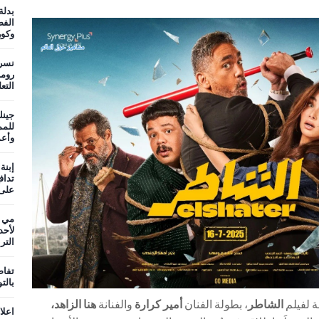
بدلة
الفض
وكو
نسر
روما
التع
جينك
وأعم
إبنة
تداف
على 
مي ع
لأحد
التر
تفاص
بالت
 لفيلم
الشاطر
، بطولة الفنان
أمير كرارة
والفنانة
هنا الزاهد،
اعلا