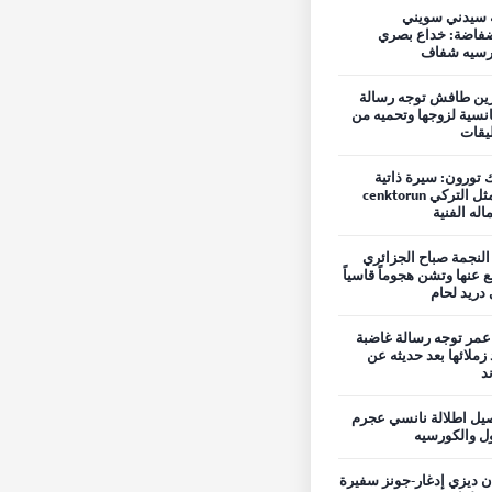
 سيدني سويني
فاضة: خداع بصري
رسيه شفاف
ين طافش توجه رسالة
نسية لزوجها وتحميه من
ليقات
 تورون: سيرة ذاتية
للممثل التركي cenktorun
اله الفنية
 النجمة صباح الجزائري
ع عنها وتشن هجوماً قاسياً
دريد لحام
مر توجه رسالة غاضبة
 زملائها بعد حديثه عن
ند
يل اطلالة نانسي عجرم
ول والكورسيه
ن ديزي إدغار-جونز سفيرة