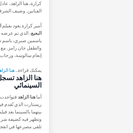
كرارة، هنا الزاهد، عاد
الفنانين. وضيف الشرف
أمير كرارة يعود بفيلم
ا
البعبع
ياسمين صبري، باسم سم
والطفل جان رامز. مع 
إنعام سالوسة، ورحاب ا
يمكنك قراءة..
هنا الزا
السينمائي
أما
هنا الزاهد
ريستارت الذي تُقدم فيه
تلقى مصرعها في انفجا