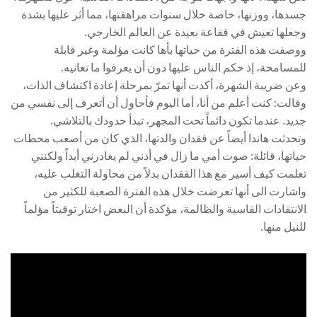
جسدها، ووزنها، خاصة خلال سنوات مراهقتها، مما أثر عليها بشدة
وجعلها تعيش في فقاعة بعيدة عن العالم الخارجي.
ووصفت هذه الفترة من حياتها بأها كانت مؤلمة وغير قابلة
للمسامحة، إذ حكم الناس عليها دون أن يعرفوا ما تعانيه.
وعن ضريبة الشهرة، أكدت أنها تمرّ بمرحلة إعادة اكتشاف الذات،
وقالت: كنت أعلم من أنا، أما اليوم فأحاول أن أتعرف إلى نفسي من
جديد. عندما تكون دائماً تحت المجهر، تبدأ حدودك بالتلاشي.
وتحدثت هاندا أيضاً عن فقدان والدتها، الذي كان من أصعب محطات
حياتها، قائلة: صوت أمي ما زال في أذني لم يغادرني أبداً ولكنني
تعلمت كيف أسير مع هذا الفقدان بدلاً من محاولة التغلب عليه،
واشارت الى أنها تعرضت خلال هذه الفترة الصعبة للكثير من
الانتقادات القاسية والظالمة، مؤكدة أن البعض اختار توقيتاً مؤلماً
للنيل منها.