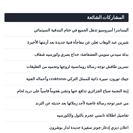
المشاركات الشائعة
أليساندرا أمبروسيو تذهل الجميع في ختام البندقية السينمائي
شيرين عبد الوهاب تعلن عن مفاجأة فنية جديدة بعد أزمتها الأخيرة
بدلة سيدني سويني الفضفاضة: خداع بصري وكورسيه شفاف
نسرين طافش توجه رسالة رومانسية لزوجها وتحميه من التعليقات
جينك تورون: سيرة ذاتية للممثل التركي cenktorun وأعماله الفنية
إبنة النجمة صباح الجزائري تدافع عنها وتشن هجوماً قاسياً على دريد لحام
مي عمر توجه رسالة غاضبة لأحد زملائها بعد حديثه عن الترند
تفاصيل اطلالة نانسي عجرم بالتول والكورسيه
اعلان ديزي إدغار-جونز سفيرة جديدة لدار بوشرون