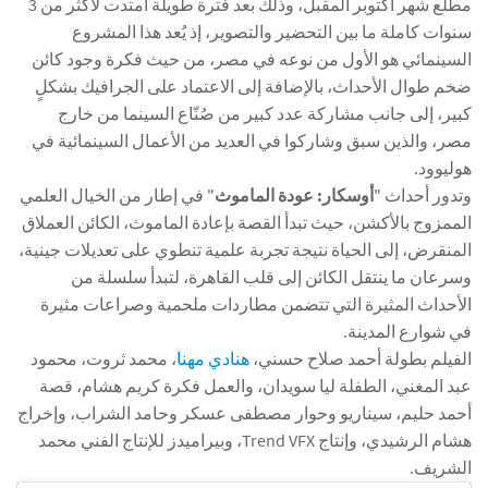
مطلع شهر أكتوبر المقبل، وذلك بعد فترة طويلة امتدت لأكثر من 3
سنوات كاملة ما بين التحضير والتصوير، إذ يُعد هذا المشروع
السينمائي هو الأول من نوعه في مصر، من حيث فكرة وجود كائن
ضخم طوال الأحداث، بالإضافة إلى الاعتماد على الجرافيك بشكلٍ
كبير، إلى جانب مشاركة عدد كبير من صُنّاع السينما من خارج
مصر، والذين سبق وشاركوا في العديد من الأعمال السينمائية في
هوليوود.
وتدور أحداث "
أوسكار: عودة الماموث
" في إطار من الخيال العلمي
الممزوج بالأكشن، حيث تبدأ القصة بإعادة الماموث، الكائن العملاق
المنقرض، إلى الحياة نتيجة تجربة علمية تنطوي على تعديلات جينية،
وسرعان ما ينتقل الكائن إلى قلب القاهرة، لتبدأ سلسلة من
الأحداث المثيرة التي تتضمن مطاردات ملحمية وصراعات مثيرة
في شوارع المدينة.
الفيلم بطولة أحمد صلاح حسني،
هنادي مهنا
، محمد ثروت، محمود
عبد المغني، الطفلة ليا سويدان، والعمل فكرة كريم هشام، قصة
أحمد حليم، سيناريو وحوار مصطفى عسكر وحامد الشراب، وإخراج
هشام الرشيدي، وإنتاج Trend VFX، وبيراميدز للإنتاج الفني محمد
الشريف.