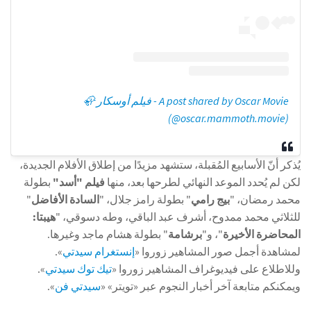
A post shared by Oscar Movie - فيلم أوسكار 🦣
(@oscar.mammoth.movie)
يُذكر أنّ الأسابيع المُقبلة، ستشهد مزيدًا من إطلاق الأفلام الجديدة،
لكن لم يُحدد الموعد النهائي لطرحها بعد، منها
فيلم "أسد"
بطولة
محمد رمضان، "
بيج
رامي
" بطولة رامز جلال، "
السادة الأفاضل
"
للثلاثي محمد ممدوح، أشرف عبد الباقي، وطه دسوقي، "
هيبتا:
المحاضرة الأخيرة
"، و"
برشامة
" بطولة هشام ماجد وغيرها.
لمشاهدة أجمل صور المشاهير زوروا «
إنستغرام سيدتي
».
وللاطلاع على فيديوغراف المشاهير زوروا «
تيك توك سيدتي
».
ويمكنكم متابعة آخر أخبار النجوم عبر «تويتر» «
سيدتي فن
».