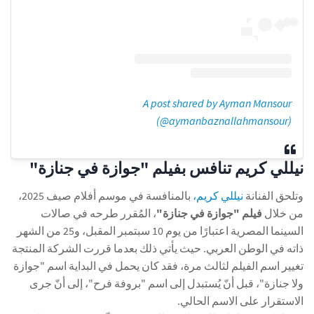
A post shared by Ayman Mansour
(@aymanbaznallahmansour)
نيللي كريم تنافس بفيلم "جوازة في جنازة"
وتلحق الفنانة
نيللي كريم،
بالمنافسة في موسم أفلام صيف 2025،
من خلال
فيلم "جوازة في جنازة"
، المُقرر طرحه في صالات
السينما المصرية اعتبارًا من يوم 10 سبتمبر المقبل، و25 من الشهر
ذاته في الوطن العربي. حيث يأتي ذلك بعدما قررت الشركة المنتجة
تغيير اسم الفيلم لثالث مرة، فقد كان يحمل في البداية اسم "جوازة
ولا جنازة"، قبل أنّ يُستبدل إلى اسم "بروفة فرح"، إلى أنّ جرى
الاستقرار على الاسم الحالي.