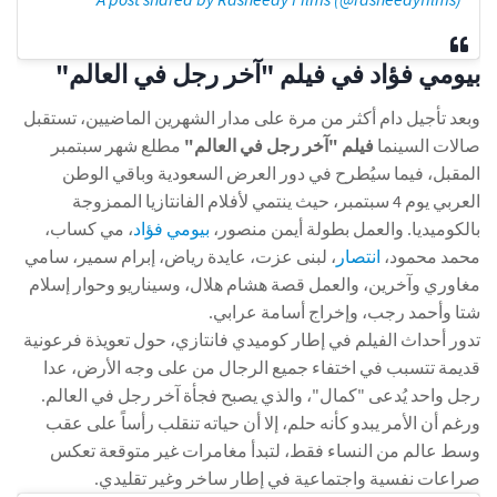
بيومي فؤاد في فيلم "آخر رجل في العالم"
وبعد تأجيل دام أكثر من مرة على مدار الشهرين الماضيين، تستقبل
صالات السينما
فيلم "آخر رجل في العالم"
مطلع شهر سبتمبر
المقبل، فيما سيُطرح في دور العرض السعودية وباقي الوطن
العربي يوم 4 سبتمبر، حيث ينتمي لأفلام الفانتازيا الممزوجة
بالكوميديا. والعمل بطولة أيمن منصور،
بيومي فؤاد
، مي كساب،
محمد محمود،
انتصار
، لبنى عزت، عايدة رياض، إبرام سمير، سامي
مغاوري وآخرين، والعمل قصة هشام هلال، وسيناريو وحوار إسلام
شتا وأحمد رجب، وإخراج أسامة عرابي.
تدور أحداث الفيلم في إطار كوميدي فانتازي، حول تعويذة فرعونية
قديمة تتسبب في اختفاء جميع الرجال من على وجه الأرض، عدا
رجل واحد يُدعى "كمال"، والذي يصبح فجأة آخر رجل في العالم.
ورغم أن الأمر يبدو كأنه حلم، إلا أن حياته تنقلب رأساً على عقب
وسط عالم من النساء فقط، لتبدأ مغامرات غير متوقعة تعكس
صراعات نفسية واجتماعية في إطار ساخر وغير تقليدي.