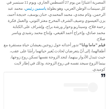
المصرية اعتبارًا من يوم 27 أغسطس الجاري، ويوم 11 سبتمبر في
كل سينمات الوطن العربي، وهو بطولة
ياسمين رئيس
، محمد عبد
الرحمن، وئام مجدي، محمد المحمدي، حنان يوسف، خديجة أحمد،
يزن العيسوي وضيف الشرف المخرج معتز التوني، والعمل فكرة
رحمة فلاح، وسيناريو وحوار ورشة براح، وإشراف على الكتابة
محمد صادق، وإخراج أحمد القيعي، وإنتاج محمد رشيدي وياسر
صلاح.
فيلم "ماما وبابا"
تدور أحداثه حول زوجين يعيشان حياة مستقرة مع
أطفالهما، إلى أنّ يتعرضان لحادث يُغير حياتهما رأسًا على عقب،
حيث تتبدل الأدوار بينهما، لتجد الزوجة نفسها تسكن روح زوجها،
بينما الزوج سيجد نفسه في روح الزوجة، وذلك في إطار لايت
كوميدي.