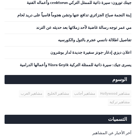
جينك تورون: سيرة ذاتية للممثل التركي cenktorun وأعماله الفنية
إبنة النجمة صباح الجزائري تدافع عنها وتشن هجوماً قاسياً على دريد لحام
مي عمر توجه رسالة غاضبة لأحد زملائها بعد حديثه عن الترند
تفاصيل اطلالة نانسي عجرم بالتول والكورسيه
اعلان ديزي إدغار-جونز سفيرة جديدة لدار بوشرون
يسرى جيك: سيرة ذاتية للممثلة التركية Yüsra Geyik وأعمالها الدرامية
الوسوم
مشاهير Hollywood
مشاهير أجانب
مشاهير الخليج
مشاهير العرب
مشاهير تركية
التسميات
آخر الأخبار عن المشاهير