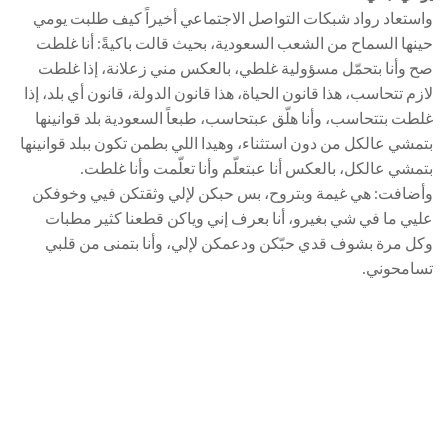
واستعاد رواد شبكات التواصل الاجتماعي أخيراً كيف طلبت يومي
حينها السماح من الشعب السعودية، بحيث قالت باكيةً: أنا غلطت
صح وأنا بتحمّل مسؤولية غلطي، بالعكس مني زعلانة، إذا غلطت
لازم تتحاسب، هذا قانون الحياة، هذا قانون الدولة، قانون أي بلد، إذا
غلطت بتتحاسب، وأنا هلّق عبتحاسب، طبعاً السعودية بلد قوانينها
بتمشي عالكل من دون استثناء، وهيدا اللي بطمن تكون ببلد قوانينها
بتمشي عالكل، بالعكس أنا عبتعلّم وأنا تعلّمت وأنا غلطت.
وأضافت: هي غيمة وبتروح، بس حبكن لإلي وثقتكن فيي وخوفكن
عليي ما في شي بغيرو، أنا بعرف إني وياكن قطعنا كثير مطبات
وكل مرة بشوف قدي حبّكن ودعمكن لإلي، وأنا بتمنى من قلبي
تسامحوني.