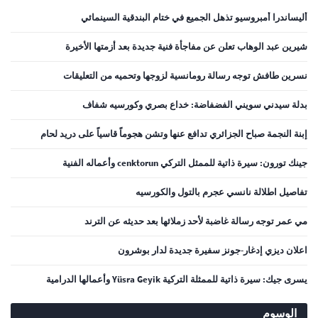
أليساندرا أمبروسيو تذهل الجميع في ختام البندقية السينمائي
شيرين عبد الوهاب تعلن عن مفاجأة فنية جديدة بعد أزمتها الأخيرة
نسرين طافش توجه رسالة رومانسية لزوجها وتحميه من التعليقات
بدلة سيدني سويني الفضفاضة: خداع بصري وكورسيه شفاف
إبنة النجمة صباح الجزائري تدافع عنها وتشن هجوماً قاسياً على دريد لحام
جينك تورون: سيرة ذاتية للممثل التركي cenktorun وأعماله الفنية
تفاصيل اطلالة نانسي عجرم بالتول والكورسيه
مي عمر توجه رسالة غاضبة لأحد زملائها بعد حديثه عن الترند
اعلان ديزي إدغار-جونز سفيرة جديدة لدار بوشرون
يسرى جيك: سيرة ذاتية للممثلة التركية Yüsra Geyik وأعمالها الدرامية
الوسوم