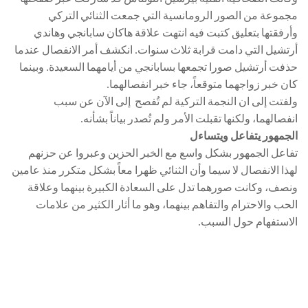
مجموعة من الصور الرومانسية التي جمعت الثنائي التركي
وأرفقتها بتعليق كتبت فيه انتهت علاقة هاكان سابانجي وهاندي
أرتشيل التي دامت قرابة ثلاث سنوات. انكشف أمر الانفصال عندما
حذفت أرتشيل صورا تجمعها بسابانجي من أيامهما السعيدة. وبينما
كان خبر زواجهما متوقعاً، جاء خبر انفصالهما.
ولفتت إلى ان النجمة التركية لم تُفصح إلى الآن عن سبب
انفصالهما، ولكنها تقبلت الأمر ولم تُصدر بياناً بشأنه.
الجمهور يتفاعل ويتساءل
تفاعل الجمهور بشكل واسع مع الخبر الحزين وعبروا عن حزنهم
لهذا الانفصال لا سيما وأن الثنائي ظهرا معاً بشكل متكرر منذ عامين
ونصف، وكانت صورهما تدل على السعادة الكبيرة بينهما وعلاقة
الحب والاحترام والتفاهم بينهما، وهو ما أثار الكثير من علامات
الاستفهام حول السبب.