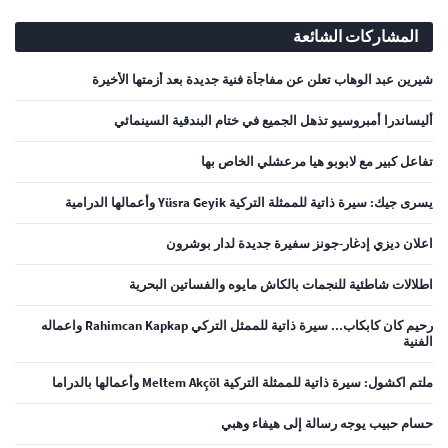
المشاركات الشائعة
شيرين عبد الوهاب تعلن عن مفاجأة فنية جديدة بعد أزمتها الأخيرة
أليساندرا أمبروسيو تذهل الجميع في ختام البندقية السينمائي
تفاعل كبير مع لابوبو هيا مرعشلي الخاص بها
يسرى جيك: سيرة ذاتية للممثلة التركية Yüsra Geyik وأعمالها الدرامية
اعلان ديزي إدغار-جونز سفيرة جديدة لدار بوشرون
اطلالات شاطئية للنجمات بالكاش مايوه والفساتين البحرية
رحيم كان كابكاب... سيرة ذاتية للممثل التركي Rahimcan Kapkap واعماله
الفنية
ملتم اكشول: سيرة ذاتية للممثلة التركية Meltem Akçöl وأعمالها بالدراما
حسام حبيب يوجه رسالة إلى هيفاء وهبي