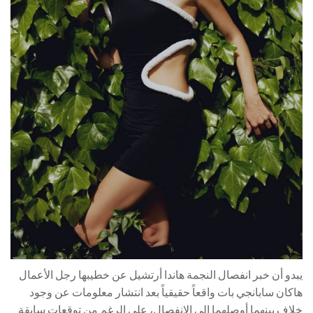
يبدو أن خبر انفصال النجمة هاندا أرتشيل عن خطيبها رجل الأعمال
هاكان سابانجي بات واقعاً حقيقياً بعد انتشار معلومات عن وجود
خلاف بينهما أوصلهما الى الانفصال، على الرغم من توقعات سابقة