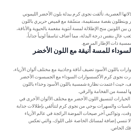
اتها العصرية، تألقت نجوى كرم ببدلة بلون الأخضر الليموني
زر وبنطلون بقصة مستقيمة، منسّقة مع قميص حريري باللون
ين بين اللونين منح الإطلالة لمسة أنثوية مفعمة بالحيوية والأناقة،
 عالٍ بنفس درجة البدلة، مما أضاف تناسقاً لونياً جذاباً،
شمسية ذات الإطار المرصع.
سوداء للمسة أنيقة مع اللون الأخضر
رات باللون الأسود تضيف أناقة وجاذبية مع مختلف ألوان الأزياء،
تارت نجوى كرم الأكسسوارات السوداء مع الجمبسوت الأخضر
تف، حيث اعتمدت نظارة شمسية باللون الأسود وحذاء باللون
ا لمسة من الفخامة والرقي.
الخيارات لتنسيق اللون الأخضر مع مختلف الألوان الأخرى في
مناسبات والسهرات بوحي من نجوى كرم لتتألقي بإطلالات جذابة
وقت، وتواكبي آخر صيحات الموضة الرائجة في عالم الأزياء
ا تنسي إضافة لمساتك الخاصة على اللوك، والتي تعكس
قك الخاص.