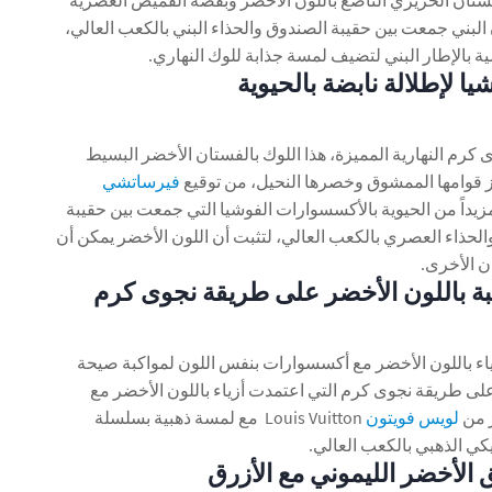
ستان الحريري الناصع باللون الأخضر وبقصّة القميص العصرية
لبني جمعت بين حقيبة الصندوق والحذاء البني بالكعب العالي،
 بالإطار البني لتضيف لمسة جذابة للوك النهاري.
ا لإطلالة نابضة بالحيوية
رم النهارية المميزة، هذا اللوك بالفستان الأخضر البسيط
ز قوامها الممشوق وخصرها النحيل، من توقيع
فيرساتشي
 له مزيداً من الحيوية بالأكسسوارات الفوشيا التي جمعت بين حقيبة
والحذاء العصري بالكعب العالي، لتثبت أن اللون الأخضر يمكن أن
ن الأخرى.
بة باللون الأخضر على طريقة نجوى كرم
زياء باللون الأخضر مع أكسسوارات بنفس اللون لمواكبة صيحة
على طريقة نجوى كرم التي اعتمدت أزياء باللون الأخضر مع
ر من
لويس فويتون
Louis Vuitton مع لمسة ذهبية بسلسلة
ليكي الذهبي بالكعب العالي.
الأخضر الليموني مع الأزرق