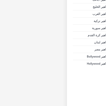
ير الخليج
ير العرب
ير تركية
ير سورية
ير كرة القدم
ير لبنان
هير مصر
Bollywoo
Hollywoo