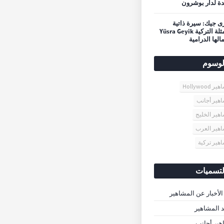
ة لدار بوشرون
 جيك: سيرة ذاتية
للممثلة التركية Yüsra Geyik
الها الدرامية
لوسوم
 Hollywood
هير أجانب
هير الخليج
هير العرب
هير تركية
لتسميات
الأخبار عن المشاهير
د المشاهير
ير أجانب