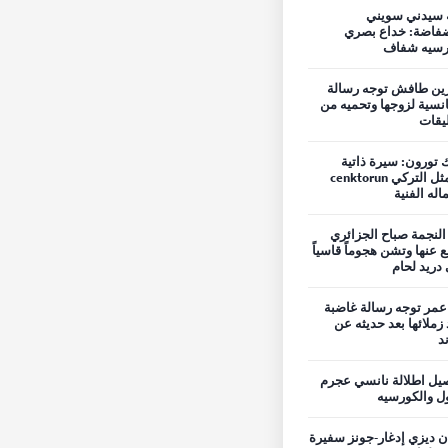
 سيدني سويني
فاضة: خداع بصري
رسيه شفاف
ين طافش توجه رسالة
نسية لزوجها وتحميه من
ليقات
 تورون: سيرة ذاتية
للممثل التركي cenktorun
اله الفنية
 النجمة صباح الجزائري
ع عنها وتشن هجوماً قاسياً
دريد لحام
مر توجه رسالة غاضبة
 زملائها بعد حديثه عن
ند
يل اطلالة نانسي عجرم
ول والكورسيه
ن ديزي إدغار-جونز سفيرة