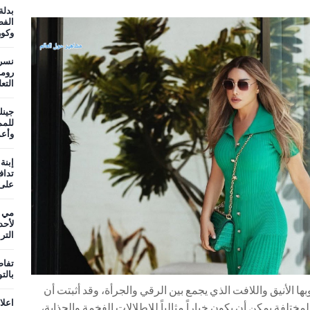
بدلة
الفض
وكو
نسر
روما
التع
جينك
وأعم
إبنة
تداف
على 
مي ع
لأحد
التر
تفاص
بالت
ها الأنيق واللافت الذي يجمع بين الرقي والجرأة، وقد أثبتت أن
اعلا
مختلفة يمكن أن يكون خياراً مثالياً للإطلالات الفخمة والجذابة،