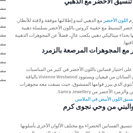
 تنسيق الأخضر مع الذهبي
مشاه
مشاه
رم
اللون الأخضر
مع الذهبي لتبدو إطلالتها موفقة ولافتة للأنظار،
مشاه
لأخضر البسيط مع حقيبة كروس باللون الأخضر بسلسلة ذهبية
ا بحذاء ميتاليكي ذهبي بكعب عالٍ، فضلاً عن المجوهرات الذهبية
مشاه
قتها.
مشاه
 مع المجوهرات المرصعة بالزمرد
مشاه
مشا
لى اختيار فساتين باللون الأخضر في كثير من المناسبات
مشاهير d
والبرامج، كهذا الفستان الساتان من فيفيان ويستوود Vivienne Westwood بالياقة
مشاهير d
لأنثوي الذي يبرز قوامها الممشوق، حيث نسقت معه مجوهرات
 الأخضر من Samra Jewellery.
يق اللون الأبيض في الملابس
البني من وحي نجوى كرم
سيق الفساتين الخضراء مع مختلف الألوان الأخرى بأسلوبها