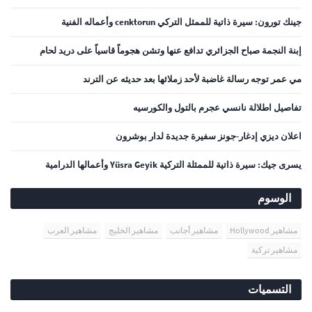
جينك تورون: سيرة ذاتية للممثل التركي cenktorun وأعماله الفنية
إبنة النجمة صباح الجزائري تدافع عنها وتشن هجوماً قاسياً على دريد لحام
مي عمر توجه رسالة غاضبة لأحد زملائها بعد حديثه عن الترند
تفاصيل اطلالة نانسي عجرم بالتول والكورسيه
اعلان ديزي إدغار-جونز سفيرة جديدة لدار بوشرون
يسرى جيك: سيرة ذاتية للممثلة التركية Yüsra Geyik وأعمالها الدرامية
الوسوم
مشاهير Hollywood
مشاهير أجانب
مشاهير الخليج
مشاهير العرب
مشاهير تركية
التسميات