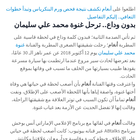
اطلعوا على
أنغام تكشف نتيجة فحص ورم البنكرياس وتبدأ خطوات
التعافي.. إليكم التفاصيل
بدون وداع.. ترحل غنوة محمد علي سليمان
ثم تأتي الصدمة الثانية؛ فبدون كلمة وداع في لحظة قاسية على
المطربة
أنغام
؛ رحلت شقيقتها الصغرى المطربة والفنانة
غنوة
محمد علي سليمان
يوم 12 أكتوبر 2018 عن عمر ناهز الـ 30 عامًا،
بعد تعرضها لحادث سير مروع عندما ارتطمت بها سيارة مسرعة
يقودها طبيب بسيارتها من الخلف ما تسبب في وفاتها بموقع
الحادث.
واعترفت وقتها الفنانة
أنغام
بأن أصعب لحظة في حياتها هي وفاة
أختها غنوة، واصفة إياها بأنها اللحظة الأصعب على الإطلاق، ونفت
أنغام
تماماً أن تكون السبب في توتر العلاقة مع شقيقتها الراحلة،
وقالت إنها لا تفضل الحديث عن الأزمة بعد غياب غنوة.
وقالت
أنغام
في لقائها مع برنامج الإعلامي الإماراتي أنس بوخش
ببرنامج ABtalks عبر قناته بيوتيوب: كانت أصعب لحظة في حياتي
على الإطلاق، خبطة كبيرة وقاسية جداً، مع إن علاقتنا مكانتش