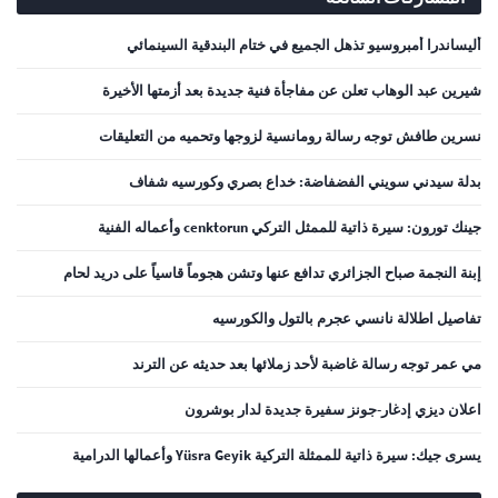
أليساندرا أمبروسيو تذهل الجميع في ختام البندقية السينمائي
شيرين عبد الوهاب تعلن عن مفاجأة فنية جديدة بعد أزمتها الأخيرة
نسرين طافش توجه رسالة رومانسية لزوجها وتحميه من التعليقات
بدلة سيدني سويني الفضفاضة: خداع بصري وكورسيه شفاف
جينك تورون: سيرة ذاتية للممثل التركي cenktorun وأعماله الفنية
إبنة النجمة صباح الجزائري تدافع عنها وتشن هجوماً قاسياً على دريد لحام
تفاصيل اطلالة نانسي عجرم بالتول والكورسيه
مي عمر توجه رسالة غاضبة لأحد زملائها بعد حديثه عن الترند
اعلان ديزي إدغار-جونز سفيرة جديدة لدار بوشرون
يسرى جيك: سيرة ذاتية للممثلة التركية Yüsra Geyik وأعمالها الدرامية