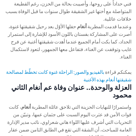
فني حداداً على روحها، وأصيبت بحالة من الحزن، رغم القطيعة
المتواصلة مع أختها غير الشقيقة طوال سنوات ما قبل الوفاة بسبب
خلافات عائلية.
وعندما قدمت المطربة
أنغام
حفلها الأوّل بعد رحيل شقيقتها غنوة،
أصرت على المشاركة بفستان باللون الأسود للإشارة إلى استمرار
الحداد، كما بكت أمام الجميع عندما أهدت شقيقتها أغنية عن فرح
غايب وتوقفت عن الغناء، فتفاعل معها الجمهور، لتعود لاستكمال
الغناء.
يمكنكم قراءة
بالفيديو والصور: الراحلة غنوة كانت تخطّط لمصالحة
شقيقتها أنغام بهذه الأغنية
العزلة والوحدة.. عنوان وفاة عم أنغام الثاني
محمود
واستمرارًا للنهايات الحزينة التي تلاحق عائلة المطربة
أنغام
، كانت
قوات الأمن قد عثرت اليوم السبت على جثمان عمها، وتبيّن من
التحريات التي أشرف عليها اللواء هاني شعراوي، نائب مدير الإدارة
العامة للمباحث، أن الشقة التي تقع في الطابق الثامن ضمن عقار