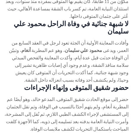
مكوّن من 11 طابقًا، كان يقيم بها المتوفى بمفرده منذ سنوات، وبعد
استئذان النيابة العامة، تم كسر باب الشقة بمساعدة الأهالي، حيث
عُثر على جثمان المتوفى داخلها.
لا شبهة جنائية في وفاة الراحل محمود علي
سليمان
وأفادت المعاينة الأولية أن الجثة تعود لرجل في العقد السابع من
العمر، ويدعى
محمود علي سليمان
، وهو عم المطربة
أنغام
، وتبيّن
أن الوفاة حدثت قبل عدة أيام، وأكدت المعاينة والفحص المبدئي
سلامة منافذ الشقة، وعدم وجود أي إصابات ظاهرية تشير إلى
وجود شبهة جنائية، كما أكدت التحريات أن المتوفى كان يعيش
وحيدًا، ولم يكتشف أحد وفاته بسبب انعزاله داخل الشقة.
حضور شقيق المتوفى وإنهاء الإجراءات
حضر إلى موقع الحادث شقيق المتوفى، المدعو خالد، وهو أيضًا عم
المطربة أنغام، ولم يتهم أحدًا بالتسبب في الوفاة، وتم نقل الجثمان
إلى المستشفى لإجراء الكشف الطبي اللازم، ثم نُقل إلى المشرحة،
وأمرت النيابة العامة بدفنه بعد تسليمه إلى ذويه، كما الأجهزة كلفت
المباحث باستكمال التحريات لكشف ملابسات الوفاة.