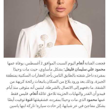
فجعت الفنانة
أنغام
اليوم السبت الموافق 2 أغسطس، بوفاة عمها
محمود علي سليمان فليفل
؛ بشكل مأساوي، حيث مات وحيدًا
بمفرده داخل شقته بالطابق الثامن بأحد العقارات السكنية بمنطقة
الجيزة، وذلك بعد ورود بلاغ من السكان بانبعاث رائحة كريهة من
الشقة، ما دفعهم إلى الاتصال بالشرطة، ليتبين أنه متوفى منذ أيام.
فيبدو أن القدر والنهايات الحزينة تلاحق عائلة
أنغام
، فليس فقط
عمها
محمود
الذي مات وحيدًا بمفرده، فشقيقتها
غنوة
توفيت أيضًا
بشكل مفاجئ في عز شبابها، إثر حادث سيارة؛ تاركة ابنها ياسين