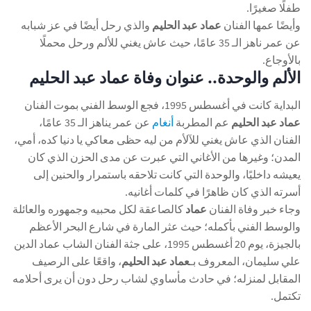
طفلًا صغيرًا.
وأيضًا عمها الفنان
عماد عبد الحليم
والذي رحل أيضًا في عز شبابه
عن عمر ناهز الـ 35 عامًا، حيث عاش يغني للألم ورحل محملًا
بالأوجاع.
الألم والوحدة.. عنوان وفاة عماد عبد الحليم
البداية كانت في أغسطس 1995، فجع الوسط الفني بموت الفنان
عماد عبد الحليم
عم المطربة
أنغام
عن عمر يناهز الـ 35 عامًا،
الفنان الذي عاش يغني للآلأم من ليه حظى معاكي يا دنيا كده، أمي،
المدن؛ وغيرها من الأغاني التي عبرت عن مدى الحزن الذي كان
يعيشه داخليًا، والوحدة التي كانت تلاحقه باستمرار والحنين إلى
أسرته الذي كان ظاهرًا في كلمات أغانيه.
وجاء خبر وفاة الفنان
عماد
كالصاعقة لكل محبيه وجمهوره والعائلة
والوسط الفني بأكمله؛ حيث عثر المارة في شارع البحر الأعظم
بالجيزة، يوم 20 أغسطس 1995، على جثة الفنان الشاب عماد الدين
علي سليمان، المعروف بـ
عماد عبد الحليم
، واقعًا على الرصيف
المقابل لمنزله؛ في حادث مأساوي لشاب رحل دون أن يرى أحلامه
تكتمل.