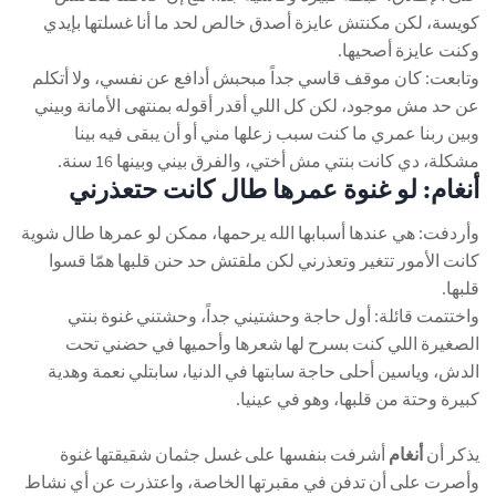
كويسة، لكن مكنتش عايزة أصدق خالص لحد ما أنا غسلتها بإيدي
وكنت عايزة أصحيها.
وتابعت: كان موقف قاسي جداً مبحبش أدافع عن نفسي، ولا أتكلم
عن حد مش موجود، لكن كل اللي أقدر أقوله بمنتهى الأمانة وبيني
وبين ربنا عمري ما كنت سبب زعلها مني أو أن يبقى فيه بينا
مشكلة، دي كانت بنتي مش أختي، والفرق بيني وبينها 16 سنة.
أنغام: لو غنوة عمرها طال كانت حتعذرني
وأردفت: هي عندها أسبابها الله يرحمها، ممكن لو عمرها طال شوية
كانت الأمور تتغير وتعذرني لكن ملقتش حد حنن قلبها همّا قسوا
قلبها.
واختتمت قائلة: أول حاجة وحشتيني جداً، وحشتني غنوة بنتي
الصغيرة اللي كنت بسرح لها شعرها وأحميها في حضني تحت
الدش، وياسين أحلى حاجة سابتها في الدنيا، سابتلي نعمة وهدية
كبيرة وحتة من قلبها، وهو في عينيا.
يذكر أن
أنغام
أشرفت بنفسها على غسل جثمان شقيقتها غنوة
وأصرت على أن تدفن في مقبرتها الخاصة، واعتذرت عن أي نشاط