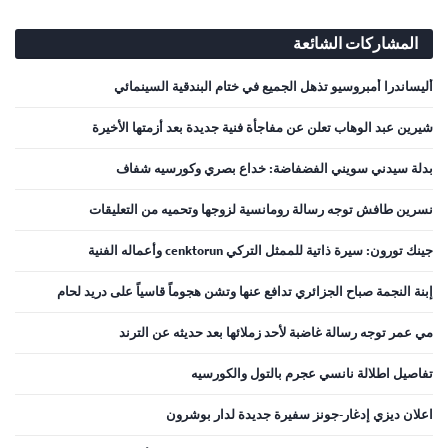
المشاركات الشائعة
أليساندرا أمبروسيو تذهل الجميع في ختام البندقية السينمائي
شيرين عبد الوهاب تعلن عن مفاجأة فنية جديدة بعد أزمتها الأخيرة
بدلة سيدني سويني الفضفاضة: خداع بصري وكورسيه شفاف
نسرين طافش توجه رسالة رومانسية لزوجها وتحميه من التعليقات
جينك تورون: سيرة ذاتية للممثل التركي cenktorun وأعماله الفنية
إبنة النجمة صباح الجزائري تدافع عنها وتشن هجوماً قاسياً على دريد لحام
مي عمر توجه رسالة غاضبة لأحد زملائها بعد حديثه عن الترند
تفاصيل اطلالة نانسي عجرم بالتول والكورسيه
اعلان ديزي إدغار-جونز سفيرة جديدة لدار بوشرون