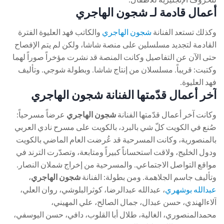
أعمال قادمة لـ شجون الهاجري
وكذلك تستعد الفنانة
شجون الهاجري
والكاتب فهد العليوة الفترة
القادمة لتجديد مسلسلين على منصة شاشا، ولكن لم يتم الإفصاح
حتى الآن عن التفاصيل وكانت المنصة قد نشرت مؤخراً صوراً لهما
وكتبت: قريباً. مسلسلان من إنتاج شاشا. وبطولة شوجي. وتأليف
فهد العليوة.
آخر أعمال قدّمتها الفنانة شجون الهاجري
وكانت آخر أعمال قدّمتها الفنانة
شجون الهاجري
عرضاً مسرحياً:
صُنع في الكويت كلّ شي بالبرد، بالكويت على مسرح نادي العربي
بالمنصورية، وكانت المسرحية قد عُرضت العام الماضي بالكويت
ودول الخليج، ولاقت استحساناً كبيراً ومتابعة، وتصدّرت الترند في
مواقع التواصل الاجتماعي. والمسرحية من ﺇﺧﺮاﺝ شملان النصار.
وﺗﺄﻟﻴﻒ جاسم الجلاهمة. ومن بطولة: الفنانة
شجون الهاجري
،
عبدالله بوشهري
، عبدالله عبدالرضا، كوثرالبلوشي، روان العلي،
آلاءالهندي، حسن عبدال، جمال الصالح، علي المهيني،
محمدالمنصوري، الغالية، طلال أبا القلوب، دافي، حسن اليوسفي،