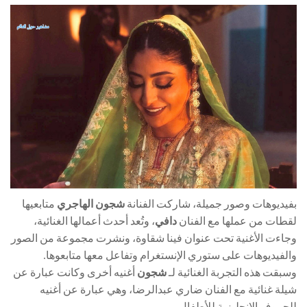
بفيديوهات وصور جميلة، شاركت الفنانة
شجون الهاجري
متابعيها
لقطات من عملها مع الفنان
دافي
، وتُعد أحدث أعمالها الغنائية،
وجاءت الأغنية تحت عنوان فينا شقاوة، ونشرت مجموعة من الصور
والفيديوهات على ستوري الإنستغرام وتفاعل معها متابعوها.
وسبقت هذه التجربة الغنائية لـ
شجون
أغنيه أخرى وكانت عبارة عن
شيلة غنائية مع الفنان ضاري عبدالرضا، وهي عبارة عن أغنيه
للحروف الإنجليزية للأطفال.