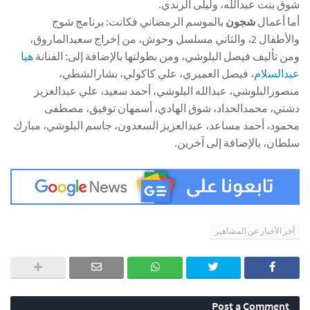
شوق بنت عبدالله، وليلى الرندي.
أما أعمال
شجون
بالموسم الرمضاني فكانت: برنامج شوج
والأطفال 2، والثاني مسلسل وحوش، من إﺧﺮاﺝ سعيدالماروق،
ومن ﺗﺄﻟﻴﻒ فيصل البلوشي، ومن بطولتها بالإضافة إلى: الفنانة
هيا
عبدالسلام
، فيصل العميري، علي كاكولي، بشارالشطي،
منصورالبلوشي، عبدالله البلوشي، أحمد سعيد، علي عبدالعزيز
دشتي، محمدالحداد، شوق الهادي، أسمهان توفيق، مصطفى
محمود، أحمد مساعد، عبدالعزيز السعدون، جاسم البلوشي، مبارك
سلطان، بالإضافة إلى آخرين.
آخر الأخبار عن المشاهير
Post a Comment