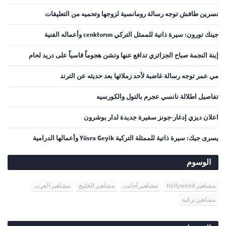
نسرين طافش توجه رسالة رومانسية لزوجها وتحميه من التعليقات
جينك تورون: سيرة ذاتية للممثل التركي cenktorun وأعماله الفنية
إبنة النجمة صباح الجزائري تدافع عنها وتشن هجوماً قاسياً على دريد لحام
مي عمر توجه رسالة غاضبة لأحد زملائها بعد حديثه عن الترند
تفاصيل اطلالة نانسي عجرم بالتول والكورسيه
اعلان ديزي إدغار-جونز سفيرة جديدة لدار بوشرون
يسرى جيك: سيرة ذاتية للممثلة التركية Yüsra Geyik وأعمالها الدرامية
الوسوم
مشاهير Hollywood
مشاهير أجانب
مشاهير الخليج
مشاهير العرب
مشاهير تركية