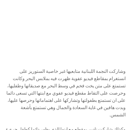
وشاركت النجمة اللبنانية متابعيها غبر خاصية الستوريز على
انستغرام بمقاطع فيديو عفوية ظهرت فيه بملابس البحر وكانت
تستمتع على متن يخت فخم في وسط البحر مع صديقاتها وطفليها،
وحرصت على التقاط مقطع فيديو عفوي مع ابنتها التي تسعى دائما
على ان تستمتع بطفولتها وتشاركها على اهتماماتها وحرصها عليها،
وبدت هافين في غاية السعادة والجمال وهي تستمتع بأشعة
الشمس.
وكذلك شاركت نادين بمقطع مع ابنها الذي يظهر دائما كطفل جريء