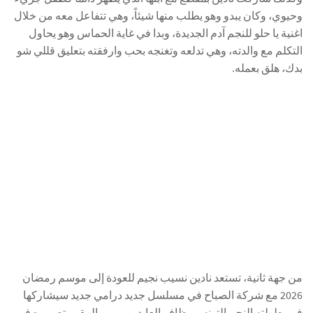
وحيوي، وكان يبدو وهو يطلب منها شيئاً، وهي تتفاعل معه من خلال
اغنية يا حلو للنجم آدم الجديدة، وبدا في غاية الحماس وهو يحاول
التكلم مع والدته، وهي تدلعه وتغنجه بحب وارفقته بتعليق قللي شو
بدك، هلق بعمله.
من جهة ثانية، تستعد نادين نسيب نجيم للعودة إلى موسم رمضان
2026 مع شركة الصباح في مسلسل جديد درامي جديد سيشاركها
في بطولته النجم التونسي ظافر العابدين، ومن المقرر تصويره في