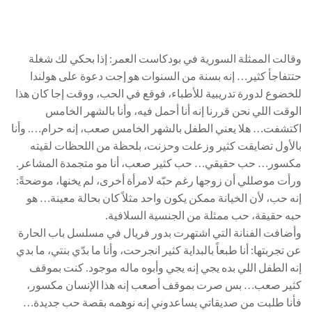
وقالت الممثلة السورية في بودكاست العمر: إذا بحكي لك شغلة
حتتفاجأ كثير… إنه بسنة من السنوات هو إجت دعوة على هولندا
للخضوع لدورة تدريبية للأطباء، فوقع في الحب، ووقت إجا كان هذا
الوقت اللي نحن قررنا إنه أنا أحمل فيه، وأنا بالشهر الخامس
اكتشفت… هلا يعني الطفل بالشهر الخامس صعب، إنه حرام…. وأنا
بالأول تضايقت كثير وزعلت وحزنت، بلحظة من اللحظات لقيته
مكسور… حب حقيقي… حب كثير صعب، أنا مو متجمدة المشاعر.
ورأت موصللي أن زوجها رغم حبّه لامرأة أخرى، لم يخنها، موضحةً:
إنه حب، لأن الخيانة ممكن يكون واحد مثلاً كان بحالة معينة… هو
حبه حقيقة، حب ممثلة من الجنسية السلافية.
وأضافت الفنانة التي اشتهرت بدور فريال في مسلسل باب الحارة
عن تجربتها: أنا طبعاً بالبداية كثير انجرحت، وأنا ما بدّي بنتي، ما بدي
إنه الطفل اللي بده يجي إنه يجي وأبوه ماله موجود. كنت بموقف
كثير صعب… بس صرت بموقف أصعب إنه هذا الإنسان مكسور،
فأنا طلبت من صديقاتي يساعدوني إنه نوهمه بقصة حب جديدة…