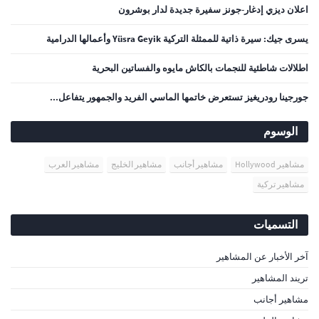
اعلان ديزي إدغار-جونز سفيرة جديدة لدار بوشرون
يسرى جيك: سيرة ذاتية للممثلة التركية Yüsra Geyik وأعمالها الدرامية
اطلالات شاطئية للنجمات بالكاش مايوه والفساتين البحرية
جورجينا رودريغيز تستعرض خاتمها الماسي الفريد والجمهور يتفاعل...
الوسوم
مشاهير Hollywood
مشاهير أجانب
مشاهير الخليج
مشاهير العرب
مشاهير تركية
التسميات
آخر الأخبار عن المشاهير
تريند المشاهير
مشاهير أجانب